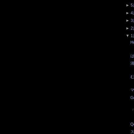
►
5
►
4
►
3
►
2
▼
1
H
は
清
む
マ
G
Q