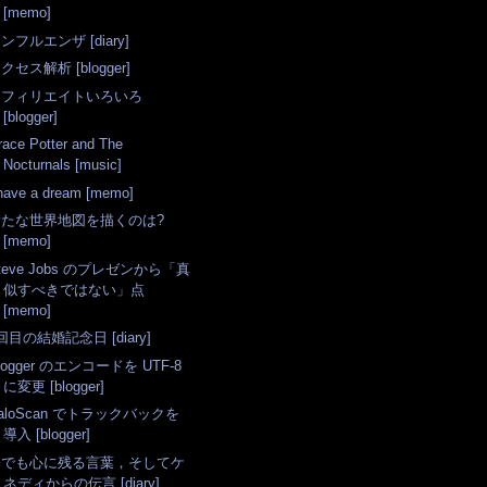
[memo]
ンフルエンザ [diary]
クセス解析 [blogger]
アフィリエイトいろいろ
[blogger]
race Potter and The
Nocturnals [music]
 have a dream [memo]
新たな世界地図を描くのは?
[memo]
teve Jobs のプレゼンから「真
似すべきではない」点
[memo]
回目の結婚記念日 [diary]
logger のエンコードを UTF-8
に変更 [blogger]
aloScan でトラックバックを
導入 [blogger]
今でも心に残る言葉，そしてケ
ネディからの伝言 [diary]