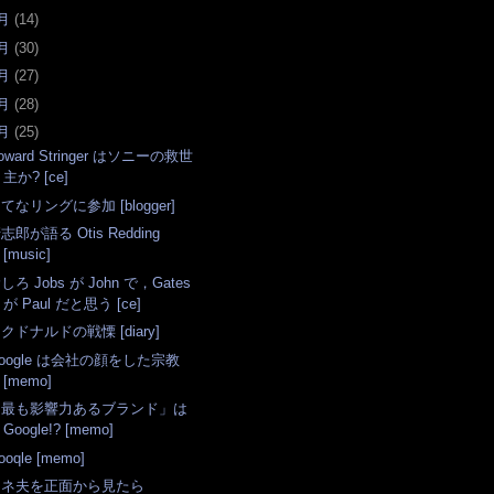
月
(
14
)
月
(
30
)
月
(
27
)
月
(
28
)
月
(
25
)
oward Stringer はソニーの救世
主か? [ce]
てなリングに参加 [blogger]
志郎が語る Otis Redding
[music]
しろ Jobs が John で，Gates
が Paul だと思う [ce]
クドナルドの戦慄 [diary]
oogle は会社の顔をした宗教
[memo]
「最も影響力あるブランド」は
Google!? [memo]
ooqle [memo]
スネ夫を正面から見たら