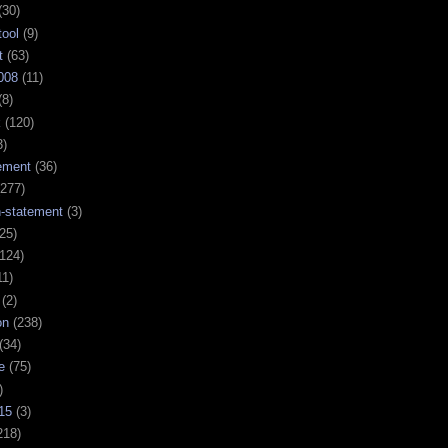
(30)
tool
(9)
t
(63)
008
(11)
(8)
k
(120)
3)
ement
(36)
277)
n-statement
(3)
25)
124)
11)
(2)
on
(238)
(34)
e
(75)
)
15
(3)
218)