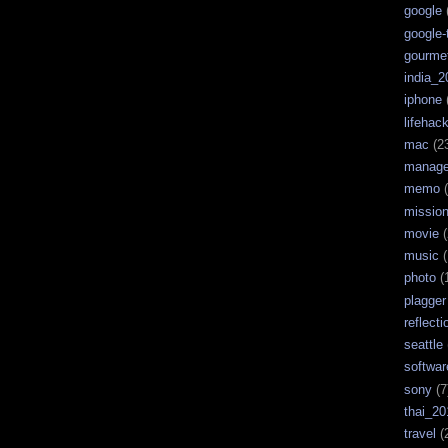
google
google-
gourme
india_2
iphone
lifehac
mac
(2
manag
memo
(
missio
movie
(
music
(
photo
(
plagger
reflecti
seattle
softwar
sony
(7
thai_20
travel
(