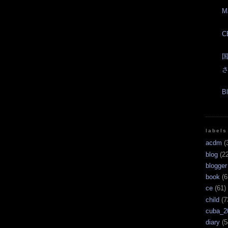
M
C
国
さ
B
labels
acdm
(
blog
(22
blogger
book
(6
ce
(61)
child
(7
cuba_2
diary
(5