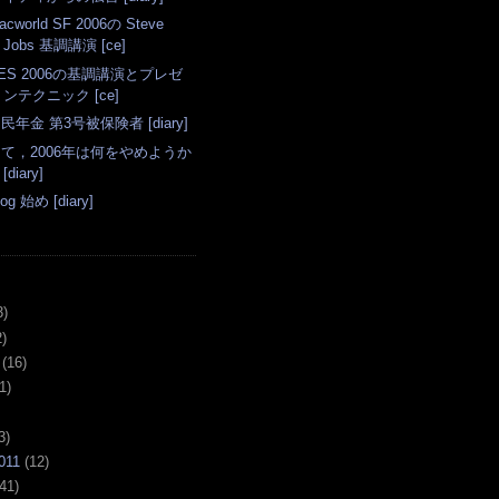
acworld SF 2006の Steve
Jobs 基調講演 [ce]
ES 2006の基調講演とプレゼ
ンテクニック [ce]
民年金 第3号被保険者 [diary]
て，2006年は何をやめようか
[diary]
log 始め [diary]
3)
)
(16)
1)
3)
011
(12)
41)