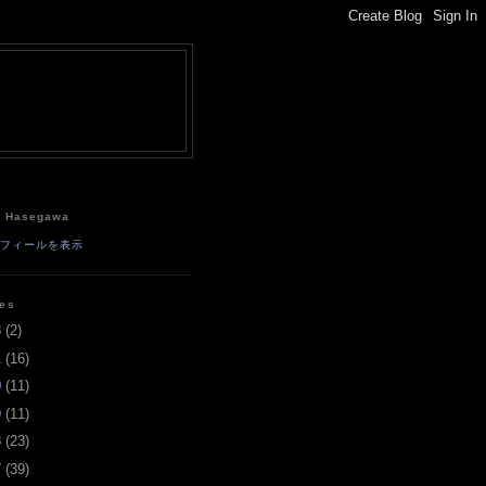
e
a Hasegawa
ロフィールを表示
ves
3
(
2
)
1
(
16
)
0
(
11
)
9
(
11
)
8
(
23
)
7
(
39
)