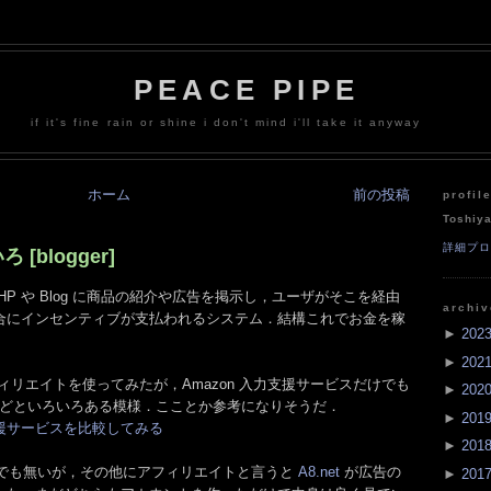
PEACE PIPE
if it's fine rain or shine i don't mind i'll take it anyway
ホーム
前の投稿
profil
Toshiy
詳細プ
blogger]
P や Blog に商品の紹介や広告を掲示し，ユーザがそこを経由
archi
合にインセンティブが支払われるシステム．結構これでお金を稼
►
202
►
202
アフィリエイトを使ってみたが，Amazon 入力支援サービスだけでも
►
202
どといろいろある模様．こことか参考になりそうだ．
►
201
支援サービスを比較してみる
►
201
でも無いが，その他にアフィリエイトと言うと
A8.net
が広告の
►
201