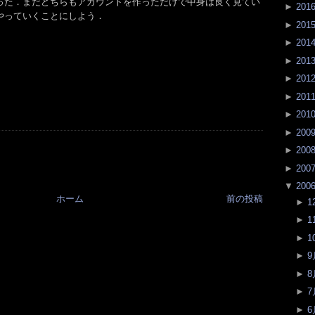
った．まだどちらもアカウントを作っただけで中身は良く見てい
►
201
やっていくことにしよう．
►
201
►
201
►
201
►
201
►
201
►
201
►
200
►
200
►
200
▼
200
ホーム
前の投稿
►
1
►
1
►
1
►
9
►
8
►
7
►
6