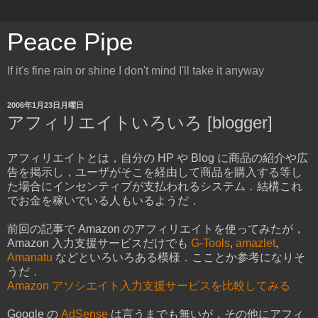
Peace Pipe
If it's fine rain or shine I don't mind I'll take it anyway
2006年1月23日月曜日
アフィリエイトいろいろ [blogger]
アフィリエイトとは，自分の HP や Blog に商品の紹介や広
告を掲示し，ユーザがそこを経由して商品を購入する等し
た場合にインセンティブが支払われるシステム．結構これ
でお金を稼いでいる人もいるようだ．
前回の記事で Amazon のアフィリエイトを使ってみたが，
Amazon 入力支援サービスだけでも
G-Tools
,
amazlet
,
Amanatu
などといろいろある模様．こことか参考になりそ
うだ．
Amazon アソシエイト入力支援サービスを比較してみる
Google の
AdSense
は言うまでも無いが，その他にアフィ