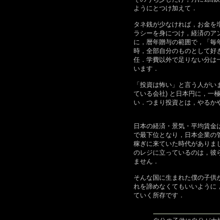
ようにとつけ加えて．
タネ銭が少なければ，お金を
ラシーを身につけ，経済のア
に，暦年贈与の範囲で，「毎
時，全部自分のものとして好
任．学費以外で足りない分は
います．
「投資は怖い」と言う人がい
ている会社) と日本円に，
い．つまり投資とは，やるか
日本の経済・景気・平均賃金
で最下位となり，日本企業の
稼ぎに来ていた時代がありま
のレジに立っているのは，彼
ません．
そんな国に生まれた僕の子供
れを諦めなくてもいいように
ていく所存です．