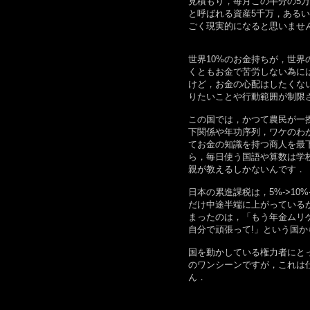
見積もり，毎月この半分の5万
と呼ばれる資産5千万，ある
ごく現実的になると思いませ
世界10%のお金持ちが，世界
くともお金で苦労しない為に
けど，お金の心配はしたくな
りたいことや行動範囲が制限
この国では，かつて農民が一
下関係や年功序列，ワケのわ
てお金の知識を持つ商人を最
ら，毎日使う国語や算数は学
親が教えるしかないんです．
日本の累進課税は，5%->10%-
だけ中途半端に上がっているか考
まったのは，「もう年金ムリ
自分で頑張って!」という国か
国を動かしている権力者にと
のワンシーンですが，これは
ん．