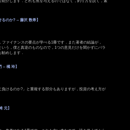
を紹介します．どれも魚を与えるのではなく，釣り方を説く，素
のか? -- 藤沢 数希】
，ファイナンスの要点が学べる1冊です．また著者の結論が，
という，僕と真逆のものなので，1つの意見だけを聞かずにバラ
お勧めします．
- 橘 玲】
に負けるのか?」と重複する部分もありますが，投資の考え方が
崎 元】