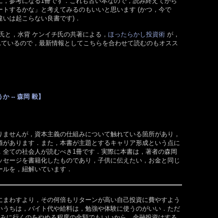
に，参考になる1冊です．これも古い本なので，読み終えてから
トするかな」と考えてみるのもいいと思います (かつ，今で
違いは起こらない良書です)．
氏と，水背 ケンイチ氏の共著による，
ほったらかし投資術
が，
されているので，最新情報としてこちらを合わせて読むのもオスス
 -- 森岡 毅】
りませんが，資本主義の仕組みについて触れている箇所があり，
値があります．また，本書が主題とするキャリア形成という点に
，全ての社会人が読むべき1冊です．実際に本書は，著者の森岡
ッセージを書籍化したものであり，子供に伝えたい，お金と同じ
ールを，紐解いています．
にまわすより，その何倍もリターンが高い自己投資に費やすよう
いうちは，バイト代や給料は，勉強や体験に使うのがいい．ただ
飲みに行くのをやめる程度の金額でもいいから，金融投資はする