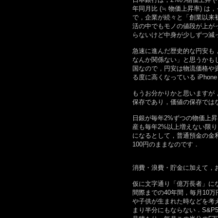
年同月比 (≒ 物価上昇率) 
で，企業が続々と「創業以来
活の中でもモノの値段が上が
らないけど中身が少しずつ減
急速に進んだ歴史的な円安も
なんか関係ない」と思うかも
国なので，円安は物流価格や
る度に高くなっている iPh
もうお分かりかと思いますが
保存であり，価値の保存では
日銀が毎年2%ずつの物価上昇
産も毎年2%以上増えない限り
になるとして，普通預金の金利
100円のままなのです．
消費・浪費・貯金に加えて，
仮に文字通り「億万長者」に
間際までの40年間，毎月10
や子供が生まれた時などを考え
まり半分にもならない．S&P5