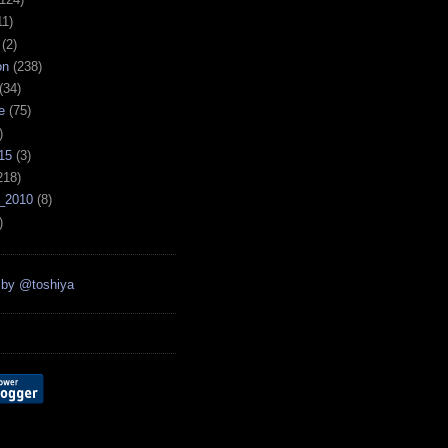
11)
(2)
on
(238)
(34)
e
(75)
)
15
(3)
218)
_2010
(8)
)
 by @toshiya