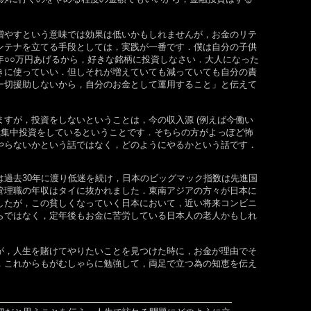
増やすという意味では効果は低いかもしれませんが，お金のリテ
ンテナを立てる手段としては，実践が一番です．僕は自分の子供
年○○万円あげるから，好きな銘柄に投資しなさい．大人になった
きに使っていい．但しそれが増えていても減っていても自分の責
一切援助しないから，自分のお金として運用すること」と伝えて
ますが，投資をしないということは，今の収入源 (例えば今働い
一極集中投資をしているということです．そちらの方がよっぽど怖
やらないかという話ではなく，どのようにやるかという話です．
は過去30年に渡り低迷を続け，日本のビッグマック指数は先進国
管理職の年収はタイに抜かれました．東南アジアの方々が日本に
したが，この貧しくなっていく日本において，近い将来コンビニ
らではなく，定年後もお金に苦労している日本人の老人かもしれ
が，人生を賭けてやりたいことを見つけた時に，お金が理由でそ
，これからもがむしゃらに勉強して，両足で立つ為の知恵を伝え