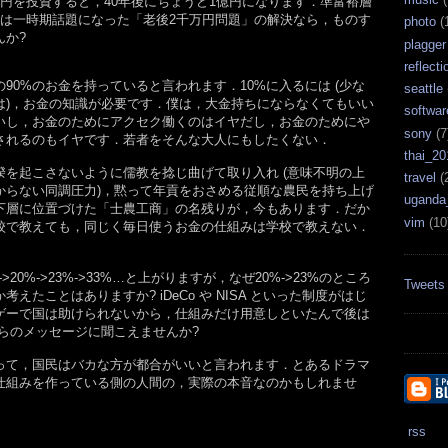
円を投資すると，40年後にちょうど1億円になります．準富裕層
いは一時期話題になった「老後2千万円問題」の解決なら，ものす
photo
(
んか?
plagger
reflecti
の90%のお金を持っていると言われます．10%に入るには (少な
seattle
は)，お金の知識が必要です．僕は，大金持ちにならなくてもいい
softwar
いし，お金のためにアクセク働くのはイヤだし，お金のためにや
sony
(7
されるのもイヤです．若者をそんな大人にもしたくない．
thai_20
揆を起こさないように儒教を捻じ曲げて取り入れ (意味不明の上
travel
(
からない同調圧力)，黙って年貢をおさめる従順な農民を持ち上げ
uganda
下層に位置づけた「士農工商」の名残りが，今もあります．だか
vim
(10
校で教えても，同じく毎日使うお金の仕組みは学校で教えない．
>20%->23%->33%…と上がりますが，なぜ20%->23%のところ
Tweets
えたことはありますか? iDeCo や NISA といった制度がはじ
ゲーで国は助けられないから，仕組みだけ用意しといたんで後は
らのメッセージに聞こえませんか?
って，国民はバカな方が都合がいいと言われます．とあるドラマ
仕組みを作っている側の人間の，実際の本音なのかもしれませ
rss