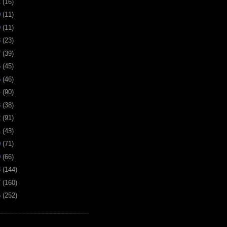
1
(
16
)
0
(
11
)
9
(
11
)
8
(
23
)
7
(
39
)
6
(
45
)
5
(
46
)
4
(
90
)
3
(
38
)
2
(
91
)
1
(
43
)
0
(
71
)
9
(
66
)
8
(
144
)
7
(
160
)
6
(
252
)