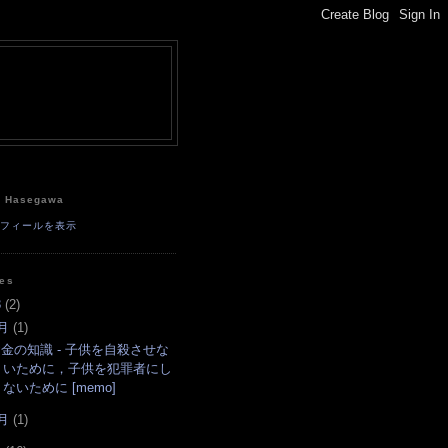
e
a Hasegawa
ロフィールを表示
ves
3
(
2
)
月
(
1
)
金の知識 - 子供を自殺させな
いために，子供を犯罪者にし
ないために [memo]
月
(
1
)