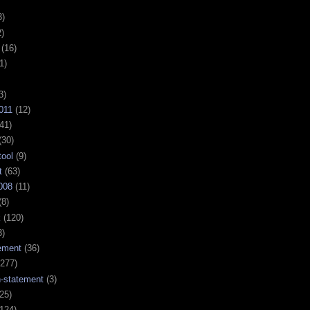
3)
)
(16)
1)
3)
011
(12)
41)
(30)
tool
(9)
t
(63)
008
(11)
(8)
k
(120)
3)
ement
(36)
277)
n-statement
(3)
25)
124)