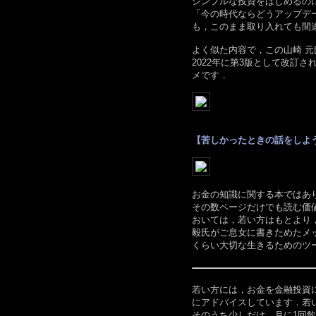
シンプルな投資をはじめるの
「今の時代ならどうアップデー
も，このまま取り入れても間
よく似た内容で，この山崎 元
2022年に第3版として改訂
メです．
【苦しかったときの話をしようか
お金の知識に関する本ではあ
その数ページだけでも読む価
おいては，若い方はもとより
毅氏がご息女に書きためたメ
くらい大切な生きるためのツ
若い方には，お金を金融投資
にアドバイスしています．若
そのうち少しだけ，月に1回