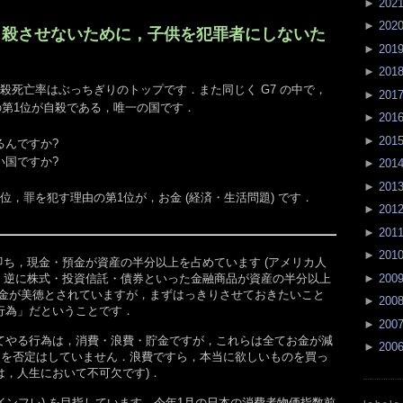
►
202
►
202
を自殺させないために，子供を犯罪者にしないた
►
201
►
201
の自殺死亡率はぶっちぎりのトップです．また同じく G7 の中で，
►
201
死因の第1位が自殺である，唯一の国です．
►
201
►
201
るんですか?
い国ですか?
►
201
►
201
位，罪を犯す理由の第1位が，お金 (経済・生活問題) です．
►
201
►
201
►
201
．即ち，現金・預金が資産の半分以上を占めています (アメリカ人
►
200
で，逆に株式・投資信託・債券といった金融商品が資産の半分以上
貯金が美徳とされていますが，まずはっきりさせておきたいこと
►
200
行為」だということです．
►
200
てやる行為は，消費・浪費・貯金ですが，これらは全てお金が減
►
200
れらを否定はしていません．浪費ですら，本当に欲しいものを買っ
は，人生において不可欠です)．
(インフレ) を目指しています．今年1月の日本の消費者物価指数前