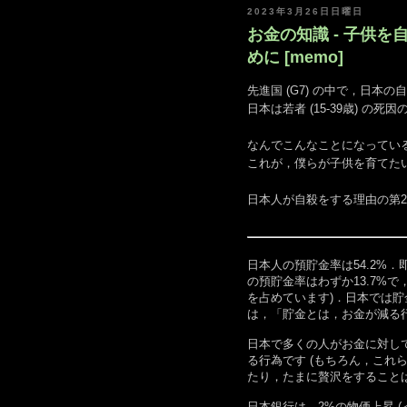
2023年3月26日日曜日
お金の知識 - 子供
めに [memo]
先進国 (G7) の中で，日本
日本は若者 (15-39歳) の
なんでこんなことになってい
これが，僕らが子供を育てた
日本人が自殺をする理由の第2
日本人の預貯金率は54.2%
の預貯金率はわずか13.7%
を占めています)．日本では
は，「貯金とは，お金が減る
日本で多くの人がお金に対し
る行為です (もちろん，こ
たり，たまに贅沢をすること
日本銀行は，2%の物価上昇 