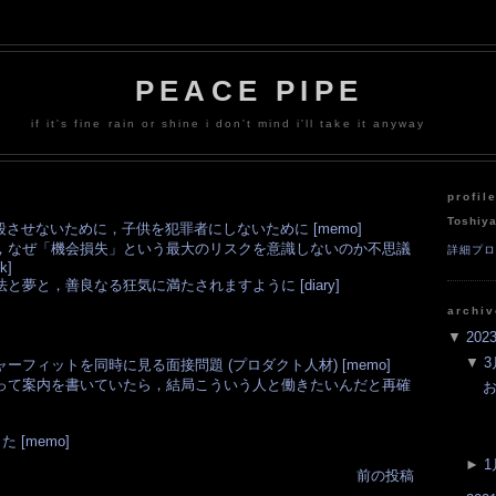
PEACE PIPE
if it's fine rain or shine i don't mind i'll take it anyway
profil
Toshiy
殺させないために，子供を犯罪者にしないために [memo]
，なぜ「機会損失」という最大のリスクを意識しないのか不思議
詳細プ
k]
と夢と，善良なる狂気に満たされますように [diary]
archi
▼
202
▼
3
ーフィットを同時に見る面接問題 (プロダクト人材) [memo]
って案内を書いていたら，結局こういう人と働きたいんだと再確
お
た [memo]
►
1
前の投稿