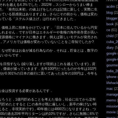
labels
は，それを越える4.3%でした．2022年，スシローからうまい棒ま
acdm
(
初」「発売以来初」の値上げをしたのは記憶に新しく，実際に生
blog
(22
っている肌感覚はありますよね．さらにその前から，価格は変わ
blogger
っている「ステルス値上げ」は行われてきました．
book
(6
，価格上昇に拍車をかけています．「日本に住んでいるから円安
ce
(61)
しれません．ですが日本はエネルギーや食糧の海外依存度が高い
child
(7
資源価格にマイナスに働きます．例えば新しいモデルが発売され
cuba_2
one，アメリカでは価格が変わっていないことをご存知でしたか?
diary
(5
，なぜ貯金はお金が減る行為なのか．それは，貯金とは，数字の
google
ないからです．
google-
を目指すなら (繰り返しますが現状はこれを越えています)，資
gourme
，価値が減っていきます．去年100円だったものが今年は102円
india_2
が0.001%の日本の銀行に置いてあった去年の100円は，今年も
iphone
lifehac
mac
(2
お金は投資する必要があるんです．
manag
なろうと，1億円貯めることを考えた場合，社会に出てから定年
memo
(
万円貯めたとすると (この条件が既に厳しいし，新卒の稼げない時
missio
ると，非現実的です)，40年後には4800万になりますよね．つ
movie
(
00の過去20年平均リターンは約10%ですが，さらに無難に6%で
music
(