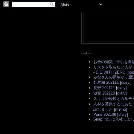
index
お金の知識 - 子供を自
リスクを取らない人が
- DIE WITH ZERO [boo
みなさんの新年が，魔法
野尻湖 202111 [diary]
長野 202111 [diary]
滋賀 202110 [diary]
スキルや経験とカルチャ
人材を募集するにあた
認しました [memo]
Paris 202108 [diary]
Snap Inc. に入社しまし