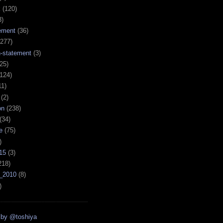
k
(120)
3)
ement
(36)
277)
n-statement
(3)
25)
124)
11)
(2)
on
(238)
(34)
e
(75)
)
15
(3)
218)
_2010
(8)
)
 by @toshiya