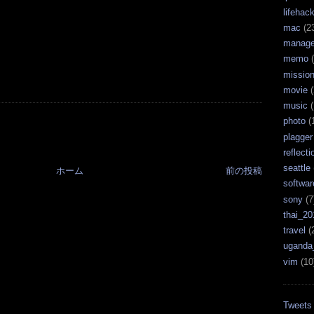
lifehac
mac
(2
manag
memo
(
missio
movie
(
music
(
photo
(
plagger
reflecti
seattle
ホーム
前の投稿
softwar
sony
(7
thai_20
travel
(
uganda
vim
(10
Tweets