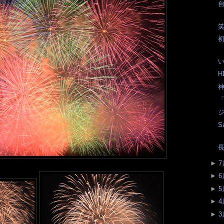
笑
初
い
H
神
「
ジ
S
長
►
7
►
6
►
5
►
4
►
3