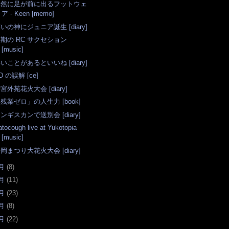
自然に足が前に出るフットウェ
ア - Keen [memo]
いの神にジュニア誕生 [diary]
期の RC サクセション
[music]
いことがあるといいね [diary]
D の誤解 [ce]
宮外苑花火大会 [diary]
残業ゼロ」の人生力 [book]
ンギスカンで送別会 [diary]
atocough live at Yukotopia
[music]
岡まつり大花火大会 [diary]
月
(
8
)
月
(
11
)
月
(
23
)
月
(
8
)
月
(
22
)