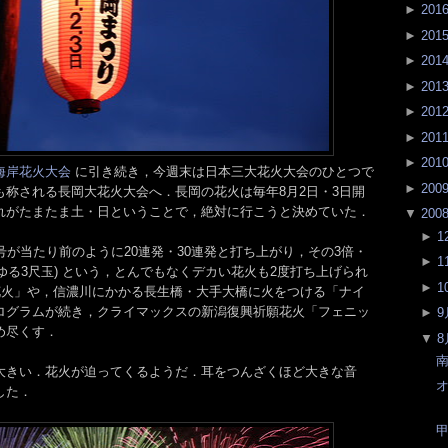
►
201
►
201
►
201
►
201
►
201
►
201
►
201
海岸花火大会
に引き続き，今週末は日本三大花火大会のひとつで
►
200
も称される長岡大花火大会へ．長岡の花火は毎年8月2日・3日開
れがたまたま土・日ということで，絶対に行こうと決めていた．
▼
200
►
1
号が当たり前のように20連発・30連発と打ち上がり，その3倍・
►
1
いわゆる3尺玉) という，とんでもなくデカい花火も2度打ち上げられ
►
1
俵花火」や，信濃川にかかる長生橋・大手大橋に火をつける「ナイ
ログラムが続き，クライマックスの新潟復興祈願花火「フェニッ
►
9
め尽くす．
▼
8
南
大きい．花火が迫ってくるようだ．耳をつんざくほど大きな音
した．
甲