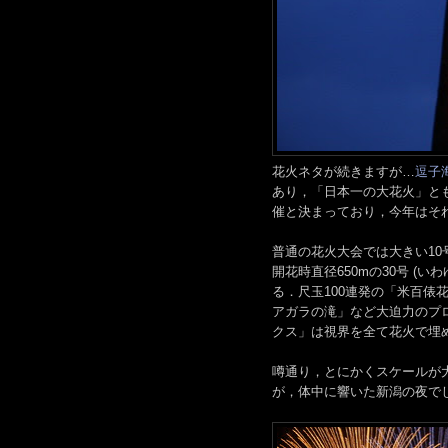
花火ネタが続きますが…
逗子
あり，「日本一の大花火」と
催と決まっており，今年はそ
普通の花火大会では大きい10
開花時直径650mの30号 (
る．尺玉100連発の「米百
アガラの滝」など大迫力のプ
クス」は視界を全て花火で埋
噂通り，とにかくスケールが
が，体中に響いた新潟の夜で