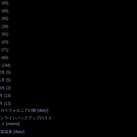
6
(
45
)
5
(
46
)
4
(
90
)
3
(
38
)
2
(
91
)
1
(
43
)
0
(
71
)
9
(
66
)
8
(
144
)
2月
(
5
)
1月
(
5
)
0月
(
2
)
月
(
13
)
月
(
13
)
カリフォルニアの旅 [diary]
オンラインバックアップのスス
メ [memo]
賀温泉 [diary]