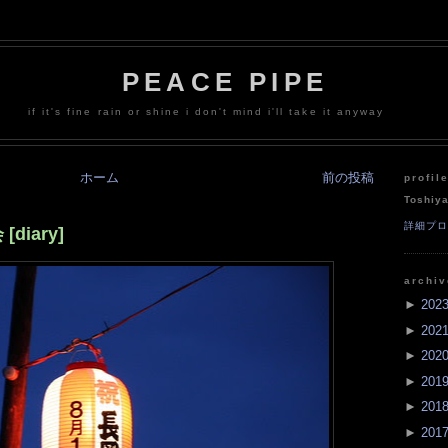
PEACE PIPE
if it's fine rain or shine i don't mind i'll take it anyway
ホーム
前の投稿
profil
Toshiy
詳細プ
iary]
archi
►
202
►
202
►
202
►
201
►
201
►
201