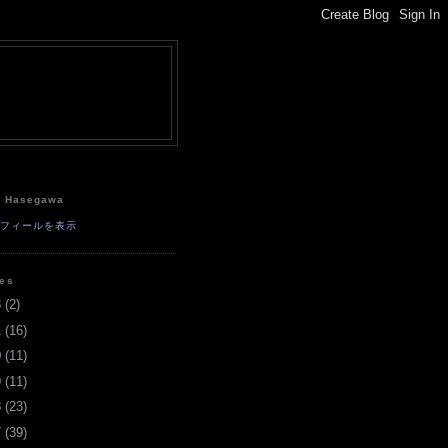
e
a Hasegawa
ロフィールを表示
ves
3
(
2
)
1
(
16
)
0
(
11
)
9
(
11
)
8
(
23
)
7
(
39
)