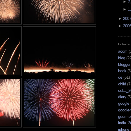
►
2
►
1
►
200
►
200
labels
acdm
(
blog
(22
blogger
book
(6
ce
(61)
child
(7
cuba_2
diary
(5
google
google-
gourme
india_2
iphone