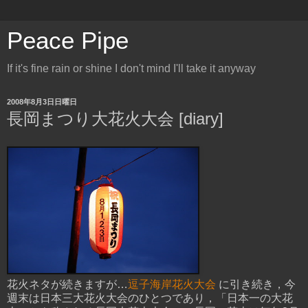
Peace Pipe
If it's fine rain or shine I don't mind I'll take it anyway
2008年8月3日日曜日
長岡まつり大花火大会 [diary]
花火ネタが続きますが…
逗子海岸花火大会
に引き続き，今
週末は日本三大花火大会のひとつであり，「日本一の大花