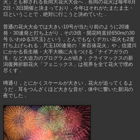
火」とも称される長岡大花火大会へ．長岡の花火は毎年8月
2日・3日開催と決まっており，今年はそれがたまたま土・
日ということで，絶対に行こうと決めていた．
普通の花火大会では大きい10号が当たり前のように20連
発・30連発と打ち上がり，その3倍・開花時直径650mの30
号 (いわゆる3尺玉) という，とんでもなくデカい花火も2度
打ち上げられる．尺玉100連発の「米百俵花火」や，信濃川
にかかる長生橋・大手大橋に火をつける「ナイアガラの
滝」など大迫力のプログラムが続き，クライマックスの新
潟復興祈願花火「フェニックス」は視界を全て花火で埋め
尽くす．
噂通り，とにかくスケールが大きい．花火が迫ってくるよ
うだ．耳をつんざくほど大きな音が，体中に響いた新潟の
夜でした．