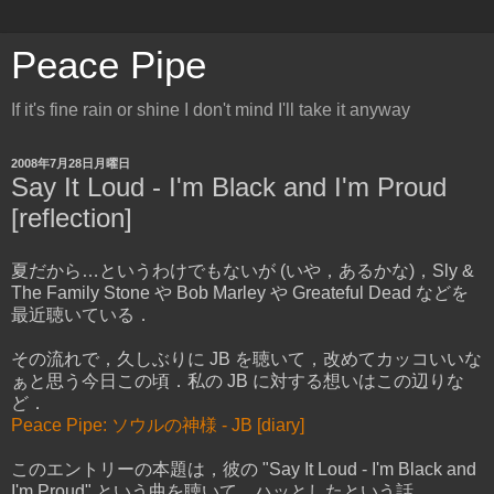
Peace Pipe
If it's fine rain or shine I don't mind I'll take it anyway
2008年7月28日月曜日
Say It Loud - I'm Black and I'm Proud
[reflection]
夏だから…というわけでもないが (いや，あるかな)，Sly &
The Family Stone や Bob Marley や Greateful Dead などを
最近聴いている．
その流れで，久しぶりに JB を聴いて，改めてカッコいいな
ぁと思う今日この頃．私の JB に対する想いはこの辺りな
ど．
Peace Pipe: ソウルの神様 - JB [diary]
このエントリーの本題は，彼の "Say It Loud - I'm Black and
I'm Proud" という曲を聴いて，ハッとしたという話．