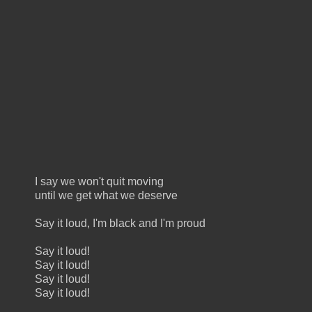
I say we won't quit moving
until we get what we deserve
Say it loud, I'm black and I'm proud
Say it loud!
Say it loud!
Say it loud!
Say it loud!