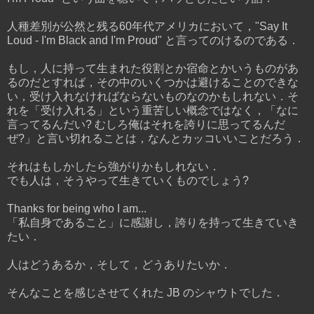
人種差別が公然と残る60年代アメリカにおいて，"Say It
Loud - I'm Black and I'm Proud" と言ってのけるのである．
もし，人に持って生まれた役割とか宿命とかいうものがあ
るのだとすれば，その中のいくつかは避けることのできな
い，受け入れなければならないものなのかもしれない．そ
れを「受け入れる」という重苦しい概念ではなく，「なに
言ってるんだい? むしろ俺はそれを誇りに思ってるんだ
ぜ?」と言い切れることは，なんとカッコいいことだろう．
それはもしかしたら強がりかもしれない．
でも人は，そうやって生きていくものでしょう?
Thanks for being who I am...
「私自身であること」に感謝し，誇りを持って生きていき
たい．
人はどうあるか，そして，どうありたいか．
そんなことを感じさせてくれた JB のシャウトでした．