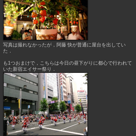
写真は撮れなかったが，阿藤 快が普通に屋台を出してい
た．
も1つおまけで，こちらは今日の昼下がりに都心で行われて
いた新宿エイサー祭り．