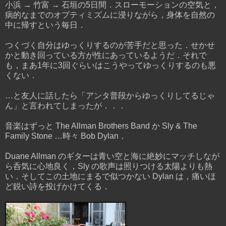
小浜 → 竹富 → 石垣の5日間．スローモーションの空気と，
病的なまでのオプティミズムに浸りながら，身体を自然の
中に帰すという毎日．
つくづく自分はゆっくりするのが苦手だと思った．せかせ
かと動き回っている方が性にあっているようだ．それで
も，まあ1年に3回ぐらいはこうやってゆっくりするのも悪
くない．
…と友人に話したら「アンタ普段からゆっくりしてるじゃ
ん」と言われてしまったが．．．
音楽はずっと The Allman Brothers Band か Sly & The
Family Stone …時々 Bob Dylan．
Duane Allman のギターは青い空と海に絶妙にマッチしなが
ら呑気に心地良く，Sly の歌声は照りつける太陽よりも熱
い．そしてこの土地にまるで似つかない Dylan は，痛いほ
ど鋭い詩を投げかけてくる．