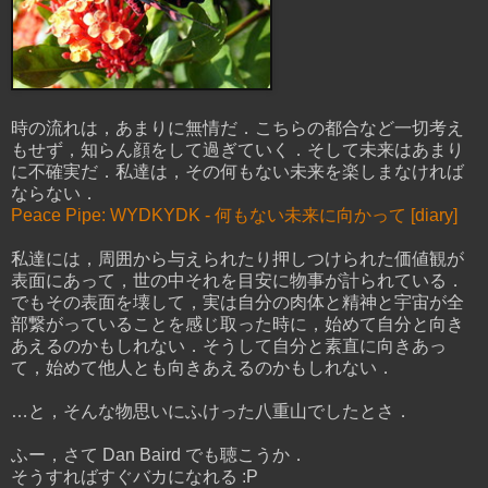
時の流れは，あまりに無情だ．こちらの都合など一切考え
もせず，知らん顔をして過ぎていく．そして未来はあまり
に不確実だ．私達は，その何もない未来を楽しまなければ
ならない．
Peace Pipe: WYDKYDK - 何もない未来に向かって [diary]
私達には，周囲から与えられたり押しつけられた価値観が
表面にあって，世の中それを目安に物事が計られている．
でもその表面を壊して，実は自分の肉体と精神と宇宙が全
部繋がっていることを感じ取った時に，始めて自分と向き
あえるのかもしれない．そうして自分と素直に向きあっ
て，始めて他人とも向きあえるのかもしれない．
…と，そんな物思いにふけった八重山でしたとさ．
ふー，さて Dan Baird でも聴こうか．
そうすればすぐバカになれる :P