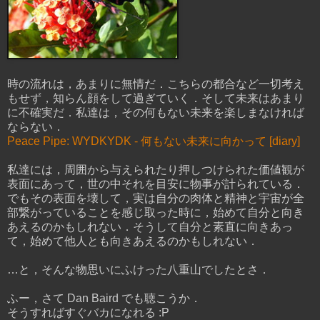
時の流れは，あまりに無情だ．こちらの都合など一切考え
もせず，知らん顔をして過ぎていく．そして未来はあまり
に不確実だ．私達は，その何もない未来を楽しまなければ
ならない．
Peace Pipe: WYDKYDK - 何もない未来に向かって [diary]
私達には，周囲から与えられたり押しつけられた価値観が
表面にあって，世の中それを目安に物事が計られている．
でもその表面を壊して，実は自分の肉体と精神と宇宙が全
部繋がっていることを感じ取った時に，始めて自分と向き
あえるのかもしれない．そうして自分と素直に向きあっ
て，始めて他人とも向きあえるのかもしれない．
…と，そんな物思いにふけった八重山でしたとさ．
ふー，さて Dan Baird でも聴こうか．
そうすればすぐバカになれる :P