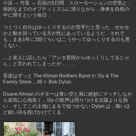
小浜 → 竹富 → 石垣の5日間．スローモーションの空気と，
病的なまでのオプティミズムに浸りながら，身体を自然の
中に帰すという毎日．
つくづく自分はゆっくりするのが苦手だと思った．せかせ
かと動き回っている方が性にあっているようだ．それで
も，まあ1年に3回ぐらいはこうやってゆっくりするのも悪
くない．
…と友人に話したら「アンタ普段からゆっくりしてるじゃ
ん」と言われてしまったが．．．
音楽はずっと The Allman Brothers Band か Sly & The
Family Stone …時々 Bob Dylan．
Duane Allman のギターは青い空と海に絶妙にマッチしなが
ら呑気に心地良く，Sly の歌声は照りつける太陽よりも熱
い．そしてこの土地にまるで似つかない Dylan は，痛いほ
ど鋭い詩を投げかけてくる．