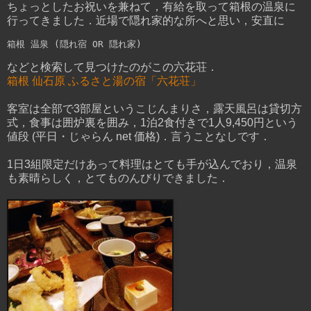
ちょっとしたお祝いを兼ねて，有給を取って箱根の温泉に
行ってきました．近場で隠れ家的な所へと思い，安直に
などと検索して見つけたのがこの六花荘．
箱根 仙石原 ふるさと湯の宿「六花荘」
客室は全部で3部屋というこじんまりさ，露天風呂は貸切方
式，食事は囲炉裏を囲み，1泊2食付きで1人9,450円という
値段 (平日・じゃらん net 価格)．言うことなしです．
1日3組限定だけあって料理はとても手が込んでおり，温泉
も素晴らしく，とてものんびりできました．