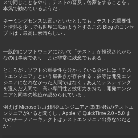
スで同じことをやり，テストの普及，啓蒙をすることを，
本気で勧めているようだ．
ネーミングセンスは置いといたとしても，テストの重要性
と情熱を少しでも世界に広めようとするこの Blog のコンセ
プトは，最高に素晴らしい．
一般的にソフトウェアにおいて「テスト」が軽視されがち
なのは事実であり，また非常に残念でもある．
ところが，ソフトの重要性を分かっている会社には「テス
トエンジニア」という肩書きが存在する．彼等は開発エン
ジニアになれなかった人間ではなく，あえてテスティング
を選んだ人間で，高い専門性と技術力を持ち，開発エンジ
ニアと同等の地位が認められている．
例えば Microsoft には開発エンジニアとほぼ同数のテストエ
ンジニアがいると聞くし，Apple で QuickTime 2.0 - 5.0 ま
でのチーフアーキテクトはテストエンジニア出身なのだと
か．