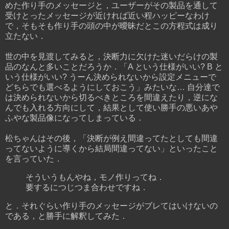
めた作り手のメッセージと，ユーザーがその製品を通して
受けとったメッセージが近ければ近い程ハッピーなわけ
で，そもそも作り手の頭の中が曖昧だとこの方程式は成り
立たない．
世の中を見渡してみると，決断力に欠けた迷いだらけの製
品のなんと多いことだろうか．「A という仕様がいい? B と
いう仕様がいい? うーん決められないから設定メニューで
どちらでも選べるようにしておこう」みたいな… 自分達で
は決められないから切るべきところを間違えたり，逆にな
んでも入れる方向にして，結果として使い勝手の悪いあや
ふやな製品像になってしまっている．
松ちゃんはその後，「決断が例え間違ってたとしても間違
ってないように導くから結局間違ってない」といったこと
を言っていた．
そういうもんやね，モノ作りってね．
要するにつじつま合わせですね．
と．それぐらい作り手のメッセージがブレてはいけないの
である，と勝手に解釈してみた．