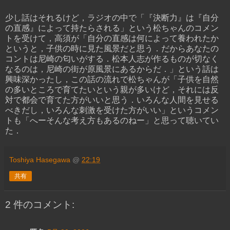
少し話はそれるけど，ラジオの中で「『決断力』は『自分
の直感』によって持たらされる」という松ちゃんのコメン
トを受けて，高須が「自分の直感は何によって養われたか
というと，子供の時に見た風景だと思う．だからあなたの
コントは尼崎の匂いがする．松本人志が作るものが切なく
なるのは，尼崎の街が原風景にあるからだ．」という話は
興味深かったし，この話の流れで松ちゃんが「子供を自然
の多いところで育てたいという親が多いけど，それには反
対で都会で育てた方がいいと思う．いろんな人間を見せる
べきだし，いろんな刺激を受けた方がいい」というコメン
トも「へーそんな考え方もあるのねー」と思って聴いてい
た．
Toshiya Hasegawa
@
22:19
共有
2 件のコメント: