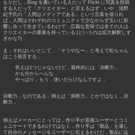
もりだし，Blog を書いている人だって Flickr に写真を投稿
する人だって「クリエイター」と言えるはず．いや，浅野
紀予氏の「人間はメディアである」という言葉を借りれ
ば，人間はそれぞれのコミュニティで少なからず互いに影
響し合って生きているわけで，広義な意味では全ての人は
クリエイターの要素を持っている (というのは拡大解釈しす
ぎかな?)．
ま，それはいいとして，「そうやな〜」と考えて松ちゃん
はこう発言する．
答えは1つじゃないけど，最終的には「決断力」
かも分からへんな．
やっぱり，もう，迷いだらけなんですよ．
決断力，なのである．例えば「洞察力」とかではなく，決
断力．
例えばメーカーにとっては，作り手が直接ユーザーとコミ
ュニケートできるわけではなく，作り手は「製品」を通し
て自分のメッセージをユーザーに伝えるわけだ．製品に込