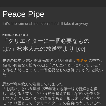
Peace Pipe
If it's fine rain or shine I don't mind I'll take it anyway
2006年5月15日月曜日
「クリエイターに一番必要なもの
は?」松本人志の放送室より [ce]
先週の松本 人志と高須 光聖のラジオ番組，
放送室
の中で，
高須が何気なく松ちゃんに「クリエイターにとって，モノ
を作る人間にとって，一番必要なものは何ですか?」と聞い
た．
思わず息を飲んで注目してしまった．
「お笑い」という世界で25年近くも第一線で新鮮さを保
ち，単なる「芸人」という枠を超えて様々な文化を作り出
してきたクリエイターの言葉である．畑は違えど私だって
モノ作り屋として「クリエイター」の自負は持っているつ