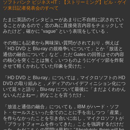
ソフトバンク ビジネス+IT：【ストリーミング】ビル・ゲイ
ツ来日記者発表会のすべて
たまに英語のインタビューがあまりに不自然に訳されてい
ることがあるので，念の為に直接発言内容をチェックして
みたけど，確かに "vague" という表現をしている．
その他にも記者から興味深い質問がされており，例えば
「HD DVD と Blu-ray の規格争いについて」とか「放送と
通信の融合について」など．ただ Gates の回答はその内容
の核心を突くことは無く，いつものようにゲイツ節を炸裂
させて軽くかわしていた印象を受けた．
「HD DVD と Blu-ray」については，マイクロソフトの HD
DVD の取り組みと，メディアのハイデフィニション化につ
いて延々と語り，Blu-ray について最後に「まだよくわかん
ないんだよねー」的なことを言うだけ．
「放送と通信の融合」についても，IBM がハード・ソフ
ト・セールスといった全てのことに手を出しつつ「産業」
を作らなかったことを引き合いに出し，マイクロソフトが
「プラットフォームを作ってきた」ことを強調するだけだ
った．ただこちらの質問は最初に "Absolutely, there will be