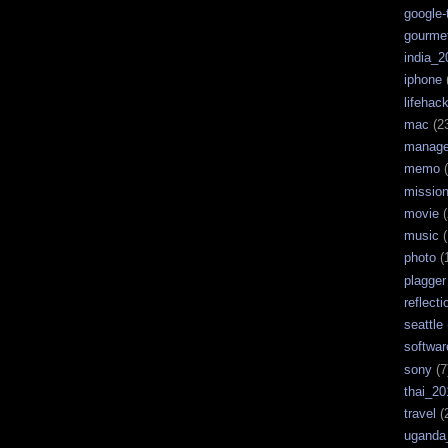
google-
gourme
india_2
iphone
lifehac
mac
(2
manag
memo
(
missio
movie
(
music
(
photo
(
plagger
reflecti
seattle
softwar
sony
(7
thai_20
travel
(
uganda