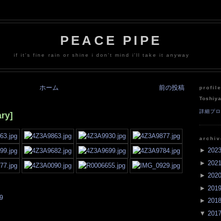
PEACE PIPE
if it's fine rain or shine i don't mind i'll take it anyway
ホーム
前の投稿
profil
Toshiy
詳細プ
ry]
archi
►
202
►
202
►
202
►
201
9
►
201
▼
201