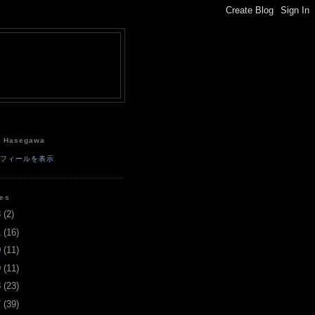
e
a Hasegawa
ロフィールを表示
ves
3
(
2
)
1
(
16
)
0
(
11
)
9
(
11
)
8
(
23
)
7
(
39
)