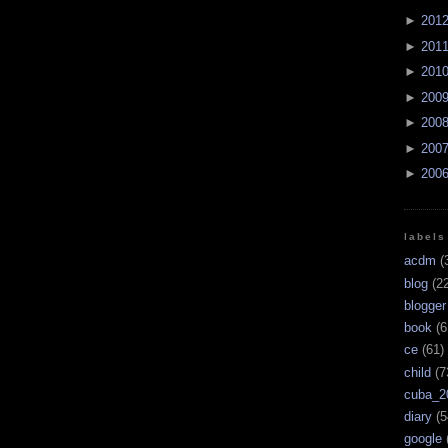
►
201
►
201
►
201
►
200
►
200
►
200
►
200
labels
acdm
(
blog
(22
blogger
book
(6
ce
(61)
child
(7
cuba_2
diary
(5
google