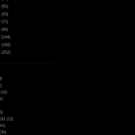
2
(
91
)
1
(
43
)
0
(
71
)
9
(
66
)
8
(
144
)
7
(
160
)
6
(
252
)
3)
)
(16)
1)
3)
011
(12)
41)
(30)