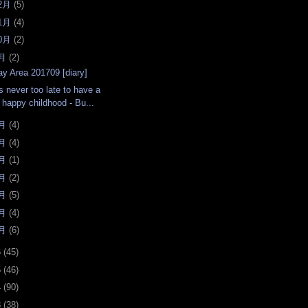
2月
(
5
)
1月
(
4
)
0月
(
2
)
月
(
2
)
ay Area 201709 [diary]
's never too late to have a
happy childhood - Bu...
月
(
4
)
月
(
4
)
月
(
1
)
月
(
2
)
月
(
5
)
月
(
4
)
月
(
6
)
6
(
45
)
5
(
46
)
4
(
90
)
3
(
38
)