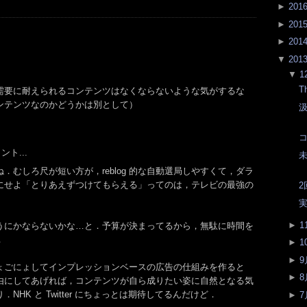
►
201
►
201
►
201
▼
201
▼
1
T
需要に耐えられるコンテンツはなくならないような気がするな
ンテンツなのかどうかは別として）
コ
ト...
．むしろ尺が短い方が，reblog 的な自動選局しやすくて，ダラ
にせよ「とりあえずつけてもらえる」ってのは，テレビの最強の
2
実
►
1
うにかならないかな…と．予算が決まってるから，無駄に時間を
．
►
1
►
9
ょごにょしてインプレッションベースの広告の仕組みを作ると
►
8
由にしてあげれば，コンテンツが自ら成りたい姿に自然となる気
HK と Twitter にちょっとは期待してるんだけど．
►
7