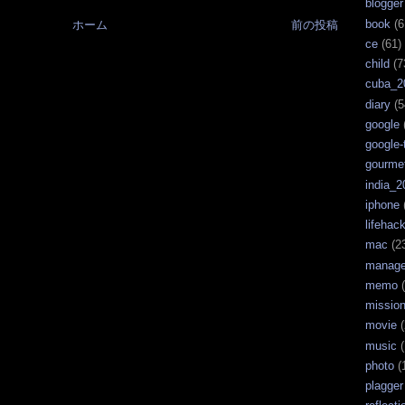
blogger
book
(6
ホーム
前の投稿
ce
(61)
child
(7
cuba_2
diary
(5
google
google-
gourme
india_2
iphone
lifehac
mac
(2
manag
memo
(
missio
movie
(
music
(
photo
(
plagger