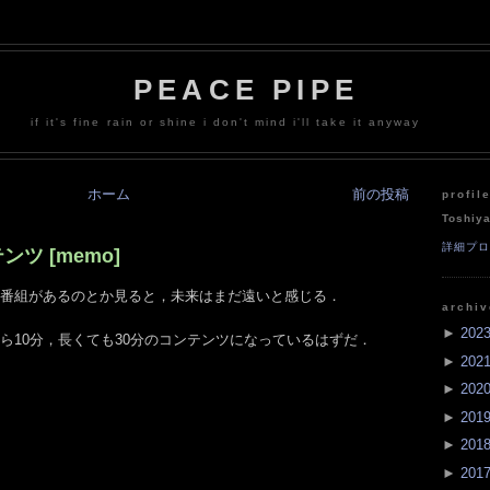
PEACE PIPE
if it's fine rain or shine i don't mind i'll take it anyway
ホーム
前の投稿
profil
Toshiy
詳細プ
ツ [memo]
ィ番組があるのとか見ると，未来はまだ遠いと感じる．
archi
►
202
ら10分，長くても30分のコンテンツになっているはずだ．
►
202
►
202
►
201
►
201
►
201