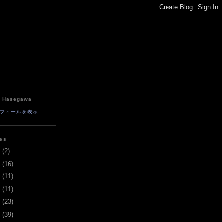
e
a Hasegawa
ロフィールを表示
ves
3
(
2
)
1
(
16
)
0
(
11
)
9
(
11
)
8
(
23
)
7
(
39
)