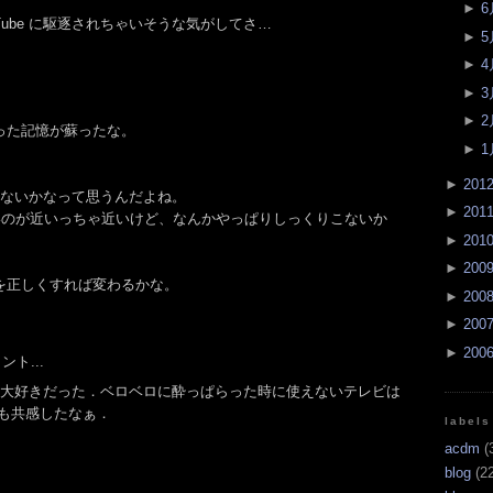
►
6
Tube に駆逐されちゃいそうな気がしてさ…
►
5
►
4
►
3
►
2
った記憶が蘇ったな。
►
1
►
201
ゃないかなって思うんだよね。
►
201
みたいのが近いっちゃ近いけど、なんかやっぱりしっくりこないか
►
201
►
200
を正しくすれば変わるかな。
►
200
►
200
►
200
ト...
プトは大好きだった．ベロベロに酔っぱらった時に使えないテレビは
にも共感したなぁ．
labels
acdm
(
blog
(22