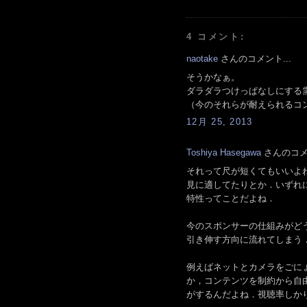
4 コメント:
naotake
さんのコメント...
そうかなぁ。
ダラダラつけっぱなしにする
（今のそれらが耐えられるコ
12月 25, 2013
Toshiya Hasegawa
さんのコメン
それって尺が短くてもいいよね
見に適してたりとか．いずれ
特性ってことだよね．
今のスポンサーの仕組みがど
引き伸す方向に流れてしまう
例えばネットとカメラをごに
か，コンテンツを制約から自
がするんだよね．視聴率しかり．N