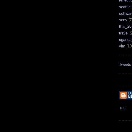
reflecti
seattle
softwar
sony
(7
thai_20
travel
(
uganda
vim
(10
Tweets
rss