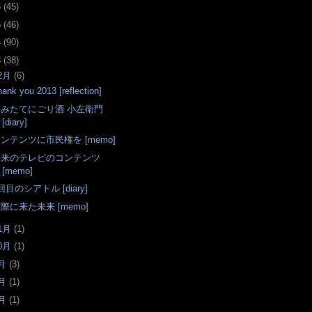
6
(
45
)
5
(
46
)
4
(
90
)
3
(
38
)
2月
(
6
)
hank you 2013 [reflection]
汲みたてにごり酒 小左衛門
[diary]
ンテンツに市民権を [memo]
未来のテレビのコンテンツ
[memo]
回目のシアトル [diary]
際に来た未来 [memo]
1月
(
1
)
0月
(
1
)
月
(
3
)
月
(
1
)
月
(
1
)