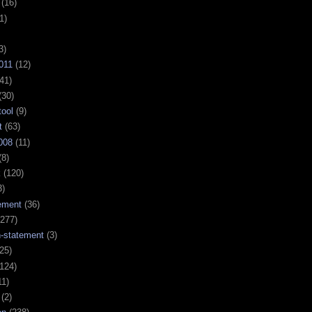
(16)
1)
3)
011
(12)
41)
(30)
tool
(9)
t
(63)
008
(11)
(8)
k
(120)
3)
ement
(36)
277)
n-statement
(3)
25)
124)
11)
(2)