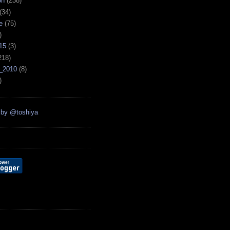
on
(238)
(34)
e
(75)
)
15
(3)
218)
_2010
(8)
)
 by @toshiya