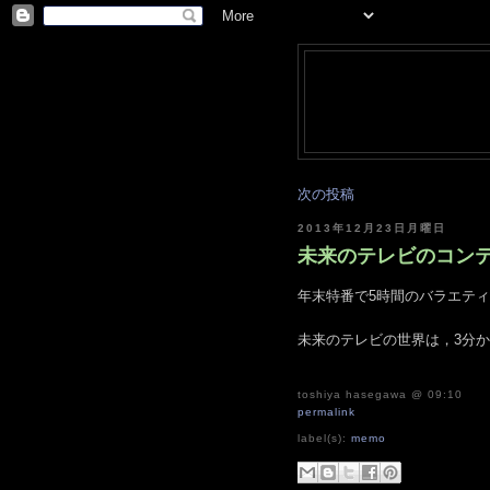
次の投稿
2013年12月23日月曜日
未来のテレビのコンテン
年末特番で5時間のバラエテ
未来のテレビの世界は，3分か
toshiya hasegawa
@ 09:10
permalink
label(s):
memo