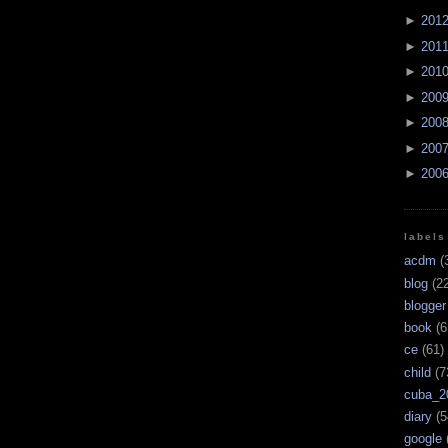
►
201
►
201
►
201
►
200
►
200
►
200
►
200
labels
acdm
(
blog
(22
blogger
book
(6
ce
(61)
child
(7
cuba_2
diary
(5
google