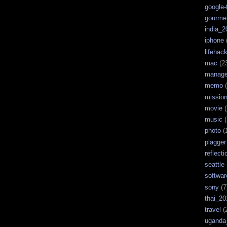
google-
gourme
india_2
iphone
lifehac
mac
(2
manag
memo
(
missio
movie
(
music
(
photo
(
plagger
reflecti
seattle
softwar
sony
(7
thai_20
travel
(
uganda