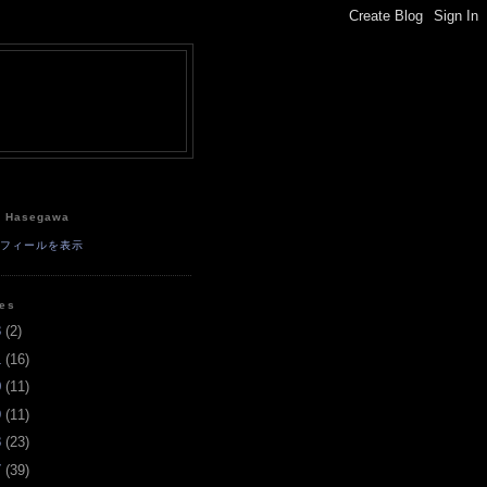
e
a Hasegawa
ロフィールを表示
ves
3
(
2
)
1
(
16
)
0
(
11
)
9
(
11
)
8
(
23
)
7
(
39
)