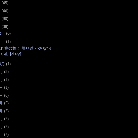
6
(
45
)
5
(
46
)
4
(
90
)
3
(
38
)
2月
(
6
)
1月
(
1
)
枯れ葉の舞う 帰り道 小さな想
い出 [diary]
0月
(
1
)
月
(
3
)
月
(
1
)
月
(
1
)
月
(
6
)
月
(
5
)
月
(
3
)
月
(
2
)
月
(
2
)
月
(
7
)