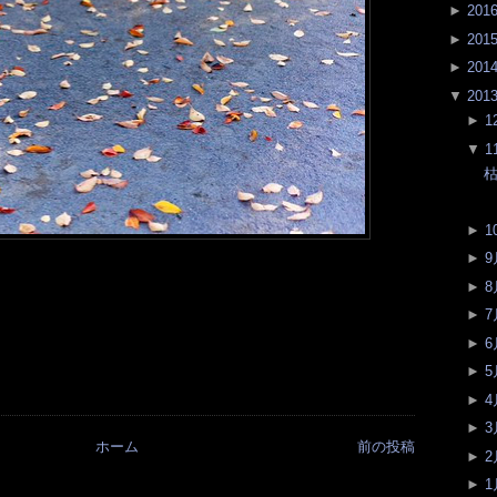
►
201
►
201
►
201
▼
201
►
1
▼
1
►
1
►
9
►
8
►
7
►
6
►
5
►
4
►
3
ホーム
前の投稿
►
2
►
1