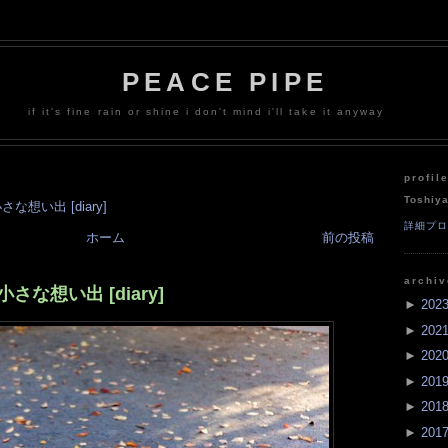
PEACE PIPE
if it's fine rain or shine i don't mind i'll take it anyway
profil
Toshiy
な想い出 [diary]
詳細プ
ホーム
前の投稿
archi
さな想い出 [diary]
►
202
►
202
►
202
►
201
►
201
►
201