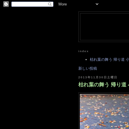
index
枯れ葉の舞う 帰り道 小さ
新しい投稿
2013年11月30日土曜日
枯れ葉の舞う 帰り道 小