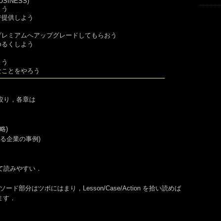
USINESS)
よう
で提供しよう
う
のプレミアムへアップグレードしてもらおう
ゆるくしよう
う
よう
きなことをやろう
絞り，各章は
ド
略)
いる企業の事例)
て読みやすい．
エピソード部分はツボにはまり，Lesson/Case/Action を拾い読めば
ます．