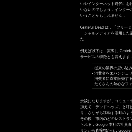
いやインターネット時代にお
いないのでしょう．インター
いうことかもしれません．
Grateful Dead は
ーシャルメディアを活用した最
た．
例えば以下は，実際に Grate
サービスの特徴とも言えます
- 従来の業界の思い込
- 消費者をエバンジェ
- 消費者に直接販売す
- たくさんの熱心なフ
余談になりますが，コミュニティ
加えて「デッドヘッズ」と呼
り，さながら移動する町のよ
その後「市内のどのレストラ
られる，Google 本社の社
リンから直接招かれ，Goog