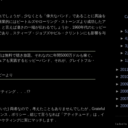
れでしょうが，少なくとも「偉大なバンド」であることに異論を
C
商業的にはビートルズやローリング・ストーンズより成功したア
と言えば凄さの一端が伝わるでしょうか．1960年代のヒッピー
►
5
であり，スティーブ・ジョブズやビル・クリントンにも影響を与
►
4
►
3
►
2
楽は無料で聴き放題。それなのに年間5000万ドルも稼ぐ。
►
1
シェアも実践するヒッピーバンド、それが、グレイトフル・
►
201
ピーより
►
201
►
200
►
200
マーケティング．．．!?
►
200
►
200
いた) 両者なので，考えたこともありませんでしたが，Grateful
スタンス，ポリシー，総じて言うなれば「アティテュード」は，イ
ーケティングに実にマッチします．
labels