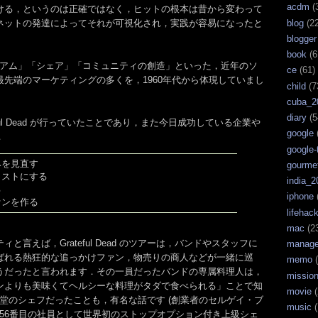
acdm
(
ける，というのは正確ではなく，ヒットの根本は昔から変わって
blog
(22
ネットの発達によってそれが可視化され，実践が容易になったと
blogger
book
(6
，「フリーミアム」「シェア」「コミュニティの創造」といった，近年のソ
ce
(61)
先端のマーケティングの多くを，1960年代から体現していまし
child
(7
cuba_2
diary
(5
ful Dead が行っていたことであり，また今日成功している企業や
google
．
google-
みを見直す
gourme
リストにする
india_2
る
iphone
ァンを作る
lifehac
mac
(2
と言えば，Grateful Dead のツアーは，バンドやスタッフに
manag
ばれる熱狂的な追っかけファン，物売りの商人などが一緒に巡
memo
(
うだったと言われます．その一員だったバンドの専属料理人は，
missio
ンよりも美味くてヘルシーな料理がタダで食べられる」ことで知
movie
(
員食堂のシェフだったことも，有名な話です (創業者のセルゲイ・ブ
music
(
le 56番目の社員として世界初のストップオプション付き上級シェ