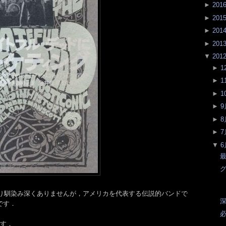
►
201
►
201
►
201
►
201
▼
201
►
1
►
1
►
1
►
9
►
8
►
7
▼
6
最
本ではあまり馴染み深くありませんが，アメリカを代表する伝説的バンドで
深
です．
ます．