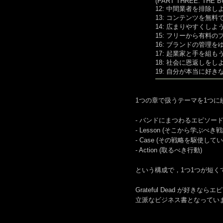
(PART THREE: THE B
12: 中間業者を排除し
13: コンテンツを無料
14: 広まりやすくしよ
15: フリーから有料
16: ブランドの管理を
17: 起業家と手を組も
18: 社会に恩返しをし
19: 自分が本当に好
1つの章で扱うテーマを1つに
- バンドにまつわるエピソー
- Lesson (そこから学ぶべき戦
- Case (その戦略を駆使して
- Action (取るべき行動)
という構成で，1つ1つが短く
Grateful Dead が好きなら
立派なビジネス書となってい