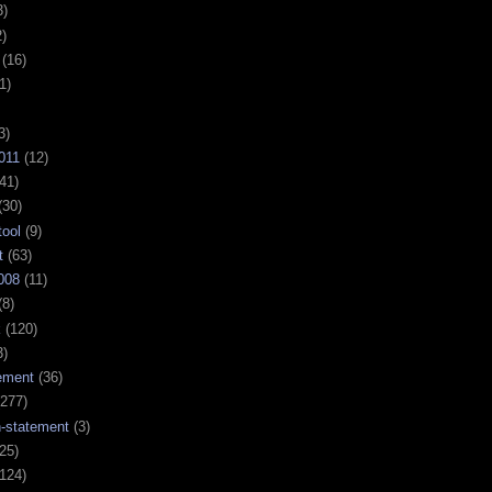
3)
)
(16)
1)
3)
011
(12)
41)
(30)
tool
(9)
t
(63)
008
(11)
(8)
k
(120)
3)
ement
(36)
277)
n-statement
(3)
25)
124)