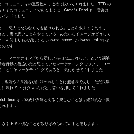
Dead は，コミュニティの重要性を，改めて説いてくれました．TED の
そのコミュニティであるように，Grateful Dead も，音楽は
たバンドでした．
Dead は，「悪人にならなくても儲けられる」ことを教えてくれまし
うと，裏で悪いことをやっている…みたいなイメージがどうして
りも大切にする，always happy で always smiling な
だのです．
Dead は，「マーケティングから新しいものは生まれない」という誤解
費者行動の後追いだと思っていたマーケティングについて，ユー
ることこそマーケティングであると，気付かせてくれました．
Dead は，理論や方法論を頭に詰め込むことは無意味であり，ただ快楽
向に流れていけばいいんだと，背中を押してくれました．
eful Dead は，家族や友達と明るく楽しむことは，絶対的な正義
くれます．
生きる上で大切なことが散りばめられていると感じます．