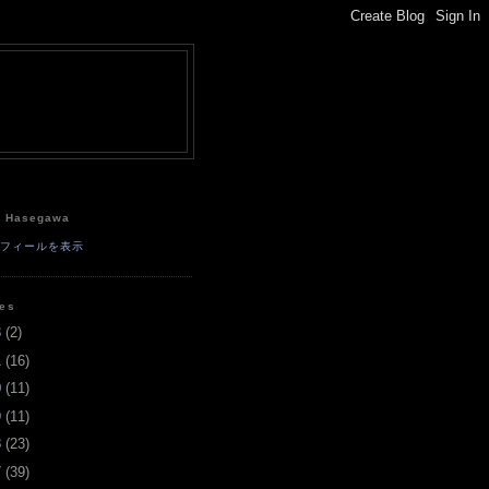
e
a Hasegawa
ロフィールを表示
ves
3
(
2
)
1
(
16
)
0
(
11
)
9
(
11
)
8
(
23
)
7
(
39
)