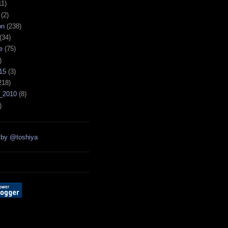
11)
(2)
on
(238)
(34)
e
(75)
)
15
(3)
218)
_2010
(8)
)
 by @toshiya