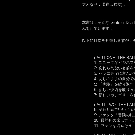
フとなり，現在は独立)．
本書は，そんな Grateful
みをしています．
以下に目次を列挙しますが，
(PART ONE: THE BAN
1: ユニークなビジネ
2: 忘れられない名前
3: バラエティに富ん
4: ありのままの自分
5: 「実験」を繰り返す
6: 新しい技術を取り
7: 新しいカテゴリー
(PART TWO: THE FAN
8: 変わり者でいいじ
9: ファンを「冒険の
10: 最前列の席はファ
11: ファンを増やそう