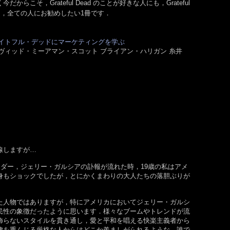
らこそ，Grateful Dead のことが好きな人にも，Grateful
にも，全ての人にお勧めしたい1冊です．
イトフル・デッドにマーケティングを学ぶ
ヴィッド・ミーアマン・スコット ブライアン・ハリガン 糸井
線しますが…
ead のリーダー，ジェリー・ガルシアの訃報が流れた時，19歳の私はアメ
身もショックでしたが，とにかくまわりの大人たちの落胆ぶりが
た人物ではありますが，特にアメリカにおいてジェリー・ガルシ
民性の象徴だったように思います．様々なブームやトレンドが流
飾らないスタイルを貫き通し，愛と平和を唱える快楽主義者から
律を重んじる厳格な人からはどこか羨ましがられるような，誰で