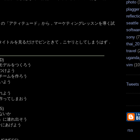
photo
(
plagger
reflecti
seattle
 Dead の「アティテュード」から，マーケティングレッスンを導く試
softwar
sony
(7
タイトルを見るだけでピンときて，ニヤリとしてしまうはず．
thai_20
travel
(
uganda
D)
vim
(10
スモデルをつくろう
をつけよう
だチームを作ろう
でいよう
Tweets
入れよう
を作ってしまおう
S)
ゃないか
旅」に連れ出そう
ンにあげよう
rss