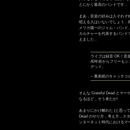
とにかく最高のバンドです．
まあ，音楽の好みは人それぞ
唱える人はいないでしょう．
メリカ随一のジャム・バンド，
カルチャーを代表するバンド
えました．
ライブは録音 OK！音
40年前からフリーも
デッド。
-- 裏表紙のキャッチコ
そんな Grateful Dead と
なるほど，そう来たか!
あまりにかけ離れた (と思って
Dead のやり方，考え方，
ンターネット時代におけるマ