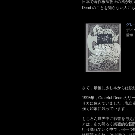
日本で著作権法改正の風が吹く今だか
Dead のことを知らない人
グレ
デイ
重里
さて，最後に少し本からは脱
1995年，Grateful D
リカに住んでいました．私自
強く印象に残っています．
もちろん世界中に影響を与え
アは，あの明るく楽観的な国
行り廃れていく中で，何一つ
は模範とされ，その逆の，規