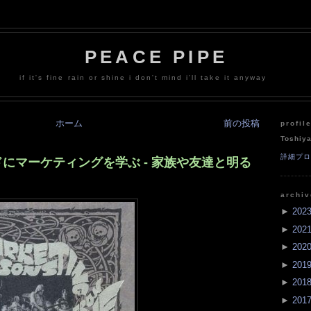
PEACE PIPE
if it's fine rain or shine i don't mind i'll take it anyway
ホーム
前の投稿
profil
Toshiy
詳細プ
にマーケティングを学ぶ - 家族や友達と明る
archi
►
202
►
202
►
202
►
201
►
201
►
201