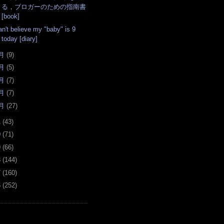
る，ブロガーのための指南書
[book]
an't believe my "baby" is 9
today [diary]
月
(
9
)
月
(
5
)
月
(
7
)
月
(
7
)
月
(
27
)
1
(
43
)
0
(
71
)
9
(
66
)
8
(
144
)
7
(
160
)
6
(
252
)