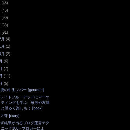
6
(
45
)
5
(
46
)
4
(
90
)
3
(
38
)
2
(
91
)
2月
(
4
)
1月
(
1
)
0月
(
2
)
月
(
6
)
月
(
7
)
月
(
11
)
月
(
5
)
後の牛生レバー [gourmet]
グレイトフル・デッドにマーケ
ティングを学ぶ - 家族や友達
と明るく楽しもう [book]
大寺 [diary]
必ず結果が出るブログ運営テク
ニック100 - ブロガーによ