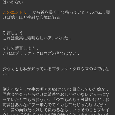
はいかない．
このエントリー
から首を長くして待っていたアルバム．聴
けば聴くほど複雑な心境に陥る．
断言しよう．
これは最高に素晴らしいアルバムだ．
そして断言しよう．
これはブラック・クロウズの音ではない．
少なくとも私が知っているブラック・クロウズの音ではな
い．
例えるなら，学生の頃アカぬけていて目立っていた娘が，
同窓会で会ったらやけに清楚でおしとやかなレディーにな
っていたとでも言おうか．「今でもめちゃ可愛いけど，お
前昔はあんなにブッ飛んでてイカしてたじゃん!」みたい
な．昔の面影だけ残して変わるなら，いっそのことブサイ
クになってくれていた方が諦めがつくというかなんという