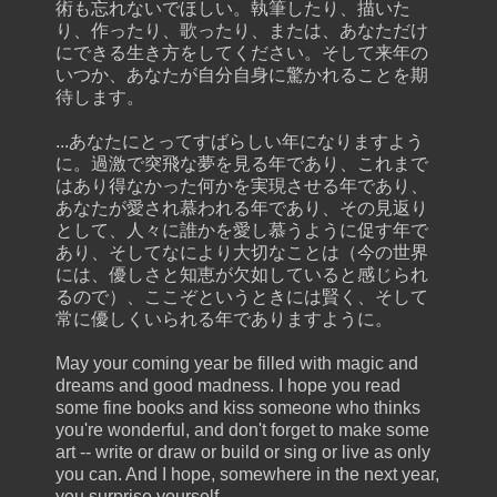
術も忘れないでほしい。執筆したり、描いた
り、作ったり、歌ったり、または、あなただけ
にできる生き方をしてください。そして来年の
いつか、あなたが自分自身に驚かれることを期
待します。
...あなたにとってすばらしい年になりますよう
に。過激で突飛な夢を見る年であり、これまで
はあり得なかった何かを実現させる年であり、
あなたが愛され慕われる年であり、その見返り
として、人々に誰かを愛し慕うように促す年で
あり、そしてなにより大切なことは（今の世界
には、優しさと知恵が欠如していると感じられ
るので）、ここぞというときには賢く、そして
常に優しくいられる年でありますように。
May your coming year be filled with magic and
dreams and good madness. I hope you read
some fine books and kiss someone who thinks
you're wonderful, and don't forget to make some
art -- write or draw or build or sing or live as only
you can. And I hope, somewhere in the next year,
you surprise yourself.