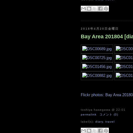
2018年4月20日金曜日
Bay Area 201804 [dia
Flickr photos: Bay Area 20180
toshiya hasegawa
@ 22:01
permalink
コメント (0)
label(s):
diary
,
travel