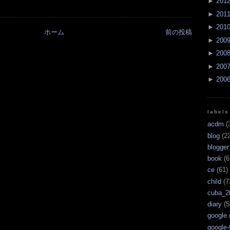
►
201
►
201
►
201
ホーム
前の投稿
►
200
►
200
►
200
►
200
labels
acdm
(
blog
(22
blogger
book
(6
ce
(61)
child
(7
cuba_2
diary
(5
google
google-