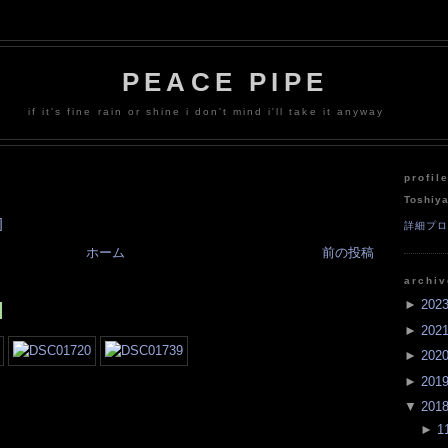
PEACE PIPE
if it's fine rain or shine i don't mind i'll take it anyway
profil
Toshiy
]
詳細プ
ホーム
前の投稿
archi
►
202
]
►
202
►
202
►
201
▼
201
►
1