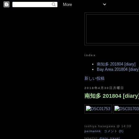
index
南知多 201804 [diary]
Bay Area 201804 [diary
新しい投稿
2018年4月30日月曜日
南知多 201804 [diary
toshiya hasegawa
@ 14:39
permalink
コメント (0)
label(s):
diary
,
travel