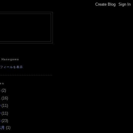
e
a Hasegawa
ロフィールを表示
ves
3
(
2
)
1
(
16
)
0
(
11
)
9
(
11
)
8
(
23
)
1月
(
1
)