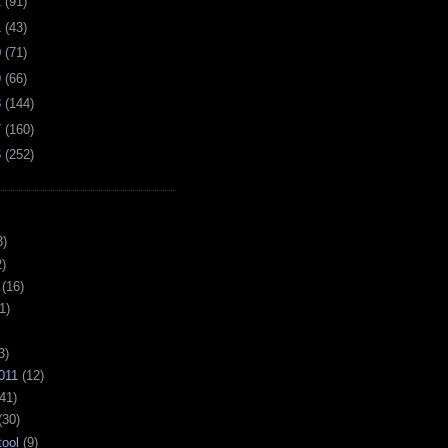
2
(
91
)
1
(
43
)
0
(
71
)
9
(
66
)
8
(
144
)
7
(
160
)
6
(
252
)
3)
)
(16)
1)
3)
011
(12)
41)
(30)
tool
(9)