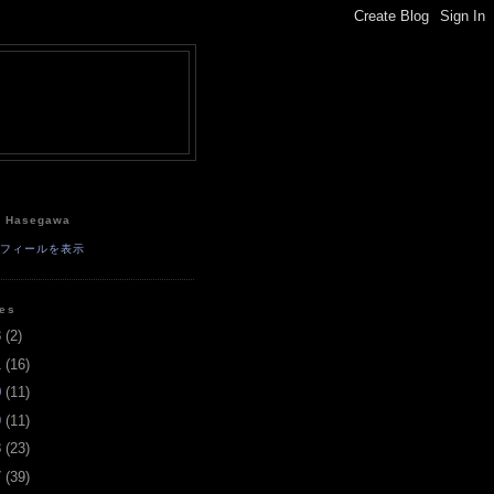
e
a Hasegawa
ロフィールを表示
ves
3
(
2
)
1
(
16
)
0
(
11
)
9
(
11
)
8
(
23
)
7
(
39
)