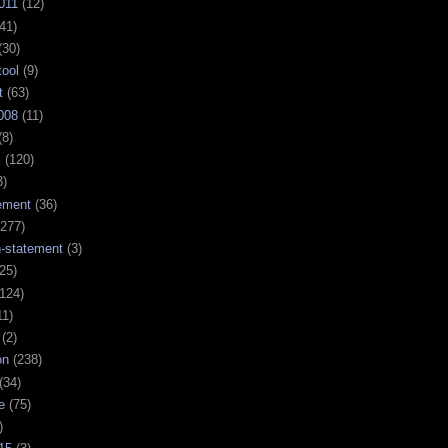
011
(12)
41)
(30)
tool
(9)
t
(63)
008
(11)
(8)
k
(120)
3)
ement
(36)
277)
n-statement
(3)
25)
124)
11)
(2)
on
(238)
(34)
e
(75)
)