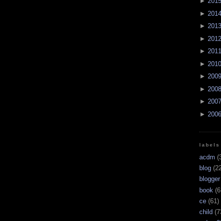
►
201
►
201
►
201
►
201
►
201
►
201
►
200
►
200
►
200
►
200
labels
acdm
(
blog
(22
blogger
book
(6
ce
(61)
child
(7