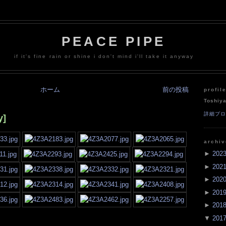
PEACE PIPE
if it's fine rain or shine i don't mind i'll take it anyway
ホーム
前の投稿
profil
Toshiy
詳細プ
y]
archi
►
202
►
202
►
202
►
201
►
201
▼
201