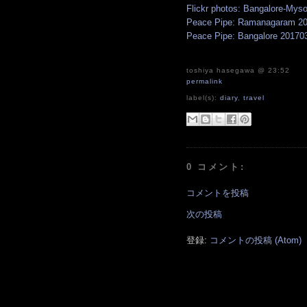
Flickr photos: Bangalore-Mys
Peace Pipe: Ramanagaram 201
Peace Pipe: Bangalore 201703
toshiya hasegawa
@ 23:52
permalink
label(s):
diary
,
travel
0 コメント:
コメントを投稿
次の投稿
登録:
コメントの投稿 (Atom)