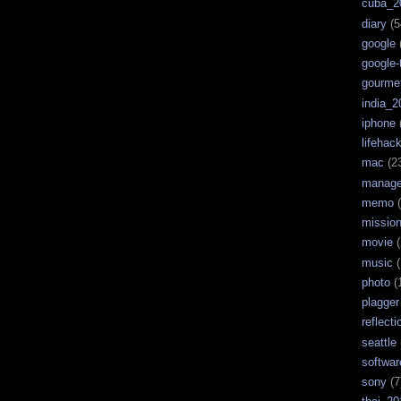
cuba_2
diary
(5
google
google-
gourme
india_2
iphone
lifehac
mac
(2
manag
memo
(
missio
movie
(
music
(
photo
(
plagger
reflecti
seattle
softwar
sony
(7