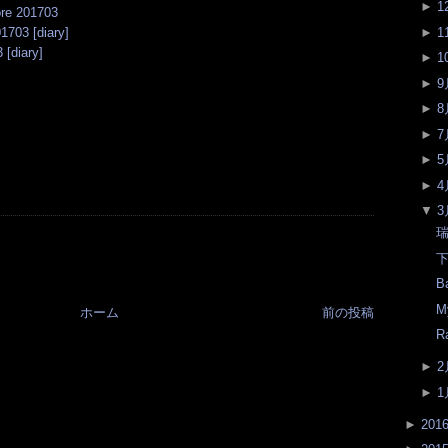
►
1
ore 201703
►
1
703 [diary]
 [diary]
►
1
►
9
►
8
►
7
►
5
►
4
▼
3
瑞
下
B
M
ホーム
前の投稿
R
►
2
►
1
►
201