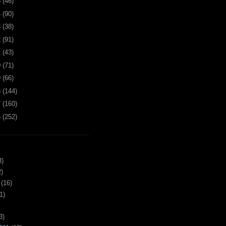
5
(
46
)
4
(
90
)
3
(
38
)
2
(
91
)
1
(
43
)
0
(
71
)
9
(
66
)
8
(
144
)
7
(
160
)
6
(
252
)
3)
)
(16)
1)
3)