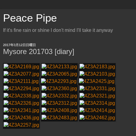
Peace Pipe
If it's fine rain or shine I don't mind I'll take it anyway
2017年3月12日日曜日
Mysore 201703 [diary]