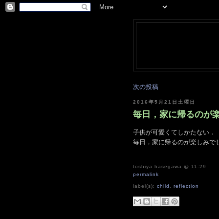
次の投稿
2016年5月21日土曜日
毎日，家に帰るのが楽しみ
子供が可愛くてしかたない．
毎日，家に帰るのが楽しみで
toshiya hasegawa
@ 11:29
permalink
label(s):
child
,
reflection