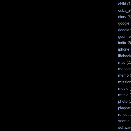
child
(7
cuba_2
diary
(5
google
google-
gourme
india_2
iphone
lifehac
mac
(2
manag
memo
(
missio
movie
(
music
(
photo
(
plagger
reflecti
seattle
softwar