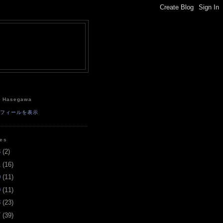
e
a Hasegawa
ロフィールを表示
ves
3
(
2
)
1
(
16
)
0
(
11
)
9
(
11
)
8
(
23
)
7
(
39
)