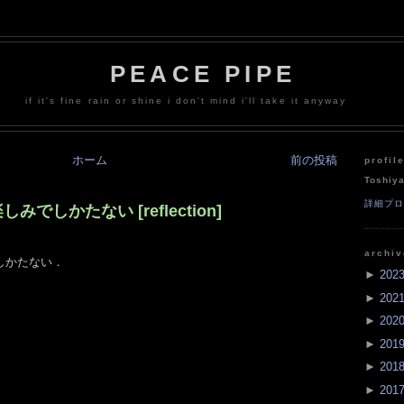
PEACE PIPE
if it's fine rain or shine i don't mind i'll take it anyway
ホーム
前の投稿
profil
Toshiy
詳細プ
でしかたない [reflection]
archi
しかたない．
►
202
►
202
►
202
►
201
►
201
►
201