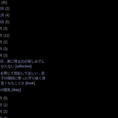
6
(
45
)
2月
(
2
)
1月
(
4
)
0月
(
5
)
月
(
3
)
月
(
12
)
月
(
2
)
月
(
3
)
月
(
3
)
毎日，家に帰るのが楽しみでし
かたない [reflection]
目を閉じて想起してほしい，息
子の寝顔に誓った守り抜く決
意 / ちちこぐさ [book]
の陽気 [diary]
月
(
5
)
月
(
1
)
月
(
2
)