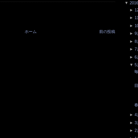
▼
201
►
1
►
1
►
1
ホーム
前の投稿
►
9
►
8
►
7
►
6
▼
5
春
►
4
►
3
►
2