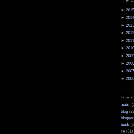
►
1
►
201
►
201
►
201
►
201
►
201
►
201
►
200
►
200
►
200
►
200
labels
acdm
(
blog
(22
blogger
book
(6
ce
(61)