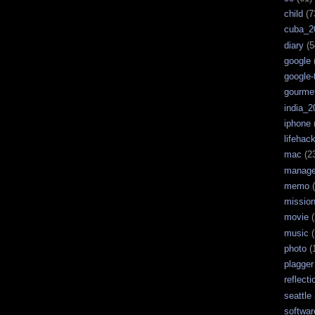
child
(7
cuba_2
diary
(5
google
google-
gourme
india_2
iphone
lifehac
mac
(2
manag
memo
(
missio
movie
(
music
(
photo
(
plagger
reflecti
seattle
softwar