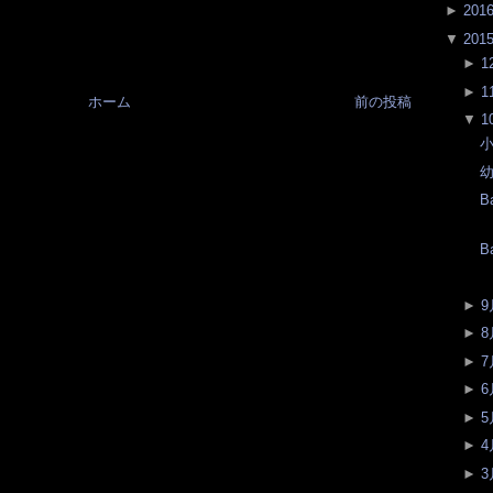
►
201
▼
201
►
1
►
1
ホーム
前の投稿
▼
1
小
幼
B
B
►
9
►
8
►
7
►
6
►
5
►
4
►
3