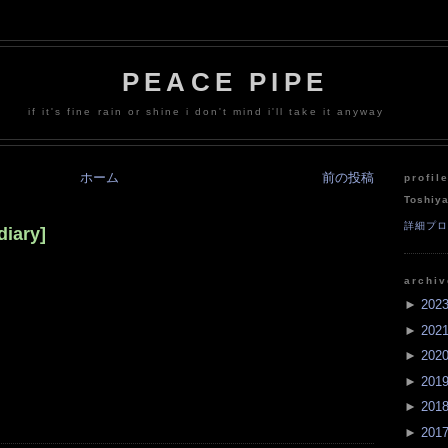
PEACE PIPE
if it's fine rain or shine i don't mind i'll take it anyway
ホーム
前の投稿
profil
Toshiy
詳細プ
ary]
archi
►
202
►
202
►
202
►
201
►
201
►
201