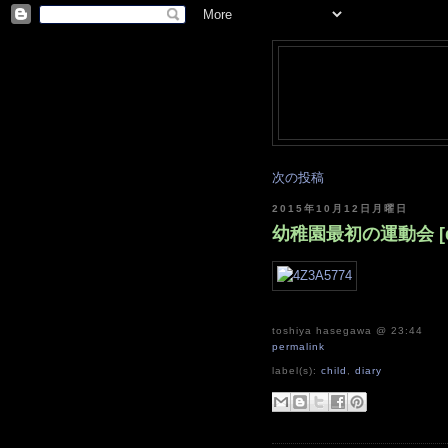
次の投稿
2015年10月12日月曜日
幼稚園最初の運動会 [di
toshiya hasegawa
@ 23:44
permalink
label(s):
child
,
diary