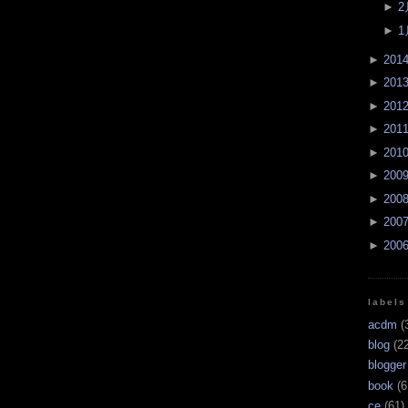
►
2
►
1
►
201
►
201
►
201
►
201
►
201
►
200
►
200
►
200
►
200
labels
acdm
(
blog
(22
blogger
book
(6
ce
(61)