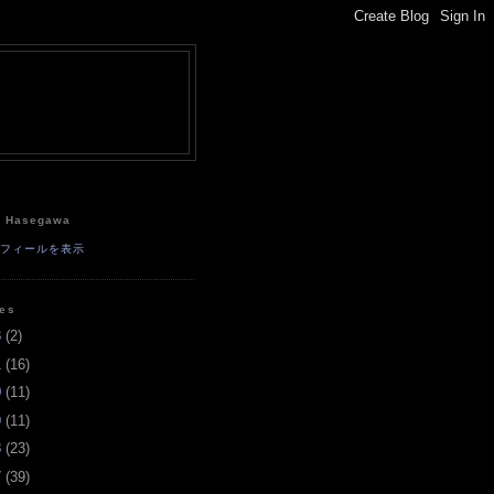
e
a Hasegawa
ロフィールを表示
ves
3
(
2
)
1
(
16
)
0
(
11
)
9
(
11
)
8
(
23
)
7
(
39
)