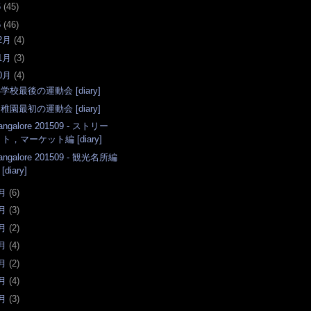
6
(
45
)
5
(
46
)
2月
(
4
)
1月
(
3
)
0月
(
4
)
学校最後の運動会 [diary]
稚園最初の運動会 [diary]
angalore 201509 - ストリー
ト，マーケット編 [diary]
angalore 201509 - 観光名所編
[diary]
月
(
6
)
月
(
3
)
月
(
2
)
月
(
4
)
月
(
2
)
月
(
4
)
月
(
3
)