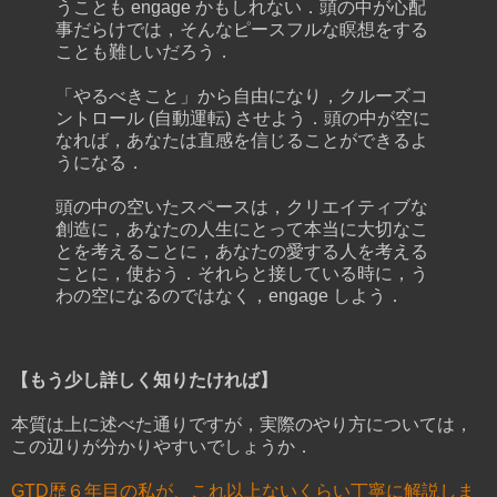
うことも engage かもしれない．頭の中が心配
事だらけでは，そんなピースフルな瞑想をする
ことも難しいだろう．
「やるべきこと」から自由になり，クルーズコ
ントロール (自動運転) させよう．頭の中が空に
なれば，あなたは直感を信じることができるよ
うになる．
頭の中の空いたスペースは，クリエイティブな
創造に，あなたの人生にとって本当に大切なこ
とを考えることに，あなたの愛する人を考える
ことに，使おう．それらと接している時に，う
わの空になるのではなく，engage しよう．
【もう少し詳しく知りたければ】
本質は上に述べた通りですが，実際のやり方については，
この辺りが分かりやすいでしょうか．
GTD歴６年目の私が、これ以上ないくらい丁寧に解説しま