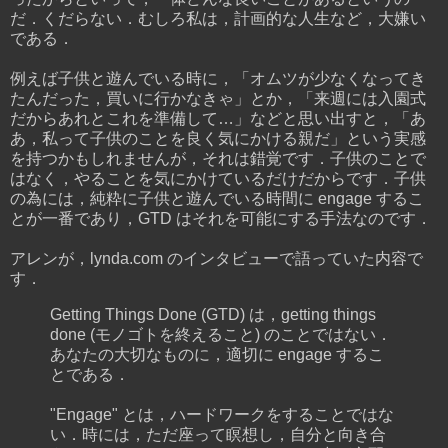
だ．くだらない．むしろ私は，計画的な人生など，大嫌い
である．
例えば子供と遊んでいる時に，「オムツが少なくなってき
たんだった，買いに行かなきゃ」とか，「来週には入園式
だからあれとこれを準備して…」などと思い出すと，「あ
あ，私って子供のことを良く気にかける親だ」という実感
を持つかもしれませんが，それは錯覚です．子供のことで
はなく，やることを気にかけているだけだからです．子供
の為には，純粋に子供と遊んでいる時間に engage するこ
とが一番であり，GTD はそれを可能にする手法なのです．
アレンが，lynda.com のインタビューで語っていた内容で
す．
Getting Things Done (GTD) は，getting things
done (モノゴトを終えること) のことではない．
あなたの大切なものに，適切に engage するこ
とである．
"Engage" とは，ハードワークをすることではな
い．時には，ただ座って瞑想し，自分と向き合