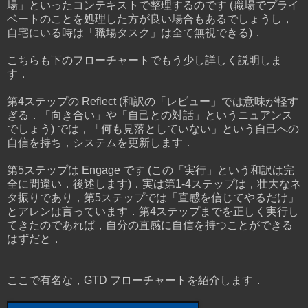
場」といったコンテキストで整理するのです (職場でプライ
ベートのことを処理した方が良い場合もあるでしょうし，
自宅にいる時は「職場タスク」は全て無視できる)．
こちらも下のフローチャートでもう少し詳しく説明しま
す．
第4ステップの Reflect (和訳の「レビュー」では意味が軽す
ぎる．「向き合い」や「自己との対話」というニュアンス
でしょう) では，「何も見落としていない」という自己への
自信を持ち，システムを更新します．
第5ステップは Engage です (この「実行」という和訳は完
全に間違い．後述します)．実は第1-4ステップは，壮大なネ
タ振りであり，第5ステップでは「直感を信じてやるだけ」
とアレンは言っています．第4ステップまでを正しく実行し
てきたのであれば，自分の直感に自信を持つことができる
はずだと．
ここで有名な，GTD フローチャートを紹介します．