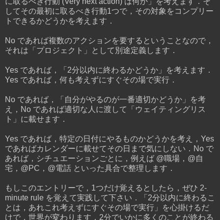
に取るべき行動 (Very next action) は何か」を考えます．そ
してその最初に取るべき行動1つで，その対象をコンプリー
トできるかどうかを考えます．
No であれば複数のアクションを要するということなので，
それは「プロジェクト」として別途定義します．
Yes であれば，「2分以内に終わるかどうか」を考えます．
Yes であれば，何も考えずにすぐその場で実行．
No であれば，「自分がやるのが一番適切かどうか」を考
え，No であれば適切な人に渡して「ウェイティングリス
ト」に載せます．
Yes であれば，特定の日付にやるものかどうかを考え，Yes
であればカレンダーに載せてその日まで気にしない．No で
あれば，シチュエーションごとに，例えば @職場，@自
宅，@PC，@電話 といった具合で整理します．
もしこのエントリーで，1つだけ覚えるとしたら，ぜひ 2-
minute rule を覚えて実践して下さい．「2分以内に終わるこ
とは，あれこれ考えずにすぐその場で実行」を心掛けるだ
けで，世界が変わります．2分でいかに多くのことが終わる