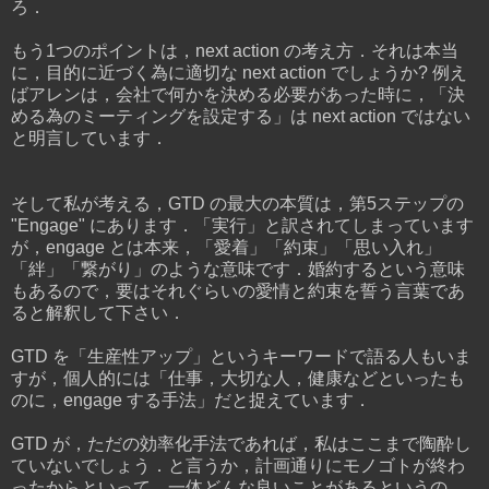
ろ．
もう1つのポイントは，next action の考え方．それは本当
に，目的に近づく為に適切な next action でしょうか? 例え
ばアレンは，会社で何かを決める必要があった時に，「決
める為のミーティングを設定する」は next action ではない
と明言しています．
そして私が考える，GTD の最大の本質は，第5ステップの
"Engage" にあります．「実行」と訳されてしまっています
が，engage とは本来，「愛着」「約束」「思い入れ」
「絆」「繋がり」のような意味です．婚約するという意味
もあるので，要はそれぐらいの愛情と約束を誓う言葉であ
ると解釈して下さい．
GTD を「生産性アップ」というキーワードで語る人もいま
すが，個人的には「仕事，大切な人，健康などといったも
のに，engage する手法」だと捉えています．
GTD が，ただの効率化手法であれば，私はここまで陶酔し
ていないでしょう．と言うか，計画通りにモノゴトが終わ
ったからといって，一体どんな良いことがあるというの