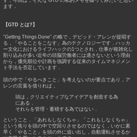
す．今回は，そんな GTD の私的メモを綴ってみたいと思い
ます．
【GTD とは?】
"Getting Things Done" の略で，デビッド・アレンが提唱す
る，「やることをこなす」為のテクノロジーです．ハッカ
ー文化におけるライフハックの1つとされ，仕事が複雑化し
割り込みが多い近年の頭脳労働者には適さないという理由
から，優先順位や計画を強調する従来のタイムマネジメン
ト手法を否定しています．
頭の中で「やるべきこと」を考えないのが要点であり，ア
レンの言葉を借りれば，
頭は，クリエイティブなアイデアを創造する為
にある．
それらを管理・蓄積する為ではない．
ということ．「あれもしなくちゃ」「これもしなくちゃ」
という焦りを頭の中で空回りさせるのではなく，いかに素
早く「やること」を頭の外に追い出し，自動運転させるか