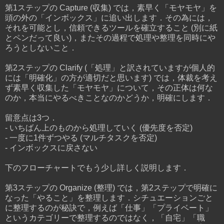
第1ステップの Capture (収集) では，素早く「モヤモヤ」を
頭の外の「インボックス」に追い出します．その為には，
それを可能とし，信頼できるツールを確立すること (別に紙
とペンだって良い)，またその過程で処理や整理を同時にや
ろうとしないこと．
第2ステップの Clarify (「処理」と訳されていますが個人的
には「明確化」の方が適切だと思います) では，体裁を考え
ず素早く収集した「モヤモヤ」について，その正体は何な
のか，本当にやるべきことなのかどうか，明確にします．
留意点は3つ．
- いちばん上のものから処理していく (優先度を否定)
- 一度に1件ずつやる (マルチタスクを否定)
- インボックスに戻さない
下のフローチャートでもう少し詳しく説明します．
第3ステップの Organize (整理) では，第2ステップで明確に
なった「やること」を整理します．シチュエーションごと
に整理するのが秘訣で，例えば「仕事」「プライベート」
というカテゴリーで整理するのではなく，「自宅」「職