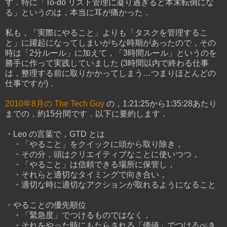
す．特に「To-do リスト管理に凝り過ぎると本末転倒にな
る」というのは，本当に耳が痛かった．
私も，「実際にやること」よりも「タスクを管理するこ
と」に躍起になってしまいがちな時期があったので，その
時は「2分ルール」に加えて，「3時間ルール」というのを
勝手に作って実践していました (3時間以内で終わる仕事
は，整理する前に取りかかってしまう…つまりほとんどの
仕事ですが)．
2010年8月の The Tech Guy
の，1:21:25から1:35:28あたり
までの，約15分間です．以下に要約します．
・Leo の言葉で，GTD とは
・「やること」をクイックに頭から取り除き，
・その分，頭はクリエイティブなことに使いつつ，
・「やること」は信頼できる場所に保管し，
・それらと適切なタイミングで向き合い，
・適切な時に適切なアクションが取れるようになること
・やることの優先順位
・「緊急度」でつけるものではなく，
・それをやった時にもたらされる「価値」でつけるべき