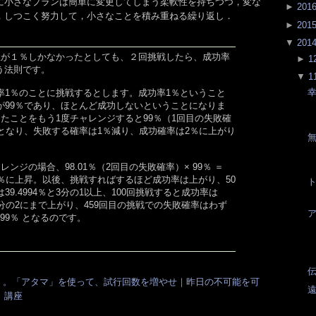
に小さなプランは簡単に変更してしまう柔軟性を持ちつつ，変な
►
201
，しつこく努力して，小さなことを積み重ねる繰り返し．
►
201
▼
201
性が１％しかなかったとしても、２回挑戦したら、成功率
►
1
いう法則です。
▼
1
率1％のことに挑戦するとします。成功率1％ということ
が99％であり、ほとんど成功しないということになりま
たことをもう1度チャレンジすると99％（1回目の失敗確
.01％となり、失敗する確率は1％減り、成功確率は2％に上がり
ンジの場合、98.01％（2回目の失敗確率）× 99％ ＝
率は3％に上昇。以後、挑戦すればするほど成功率は上がり、50
9.4994％と3分の1以上、100回挑戦すると成功率は
と3分の2にまで上がり、459回目の挑戦での失敗確率はわず
 99％ となるのです。
伝
量」。「アタマ」を使って、試行回数を増やせ｜昨日の不可能を可
遠
」講座