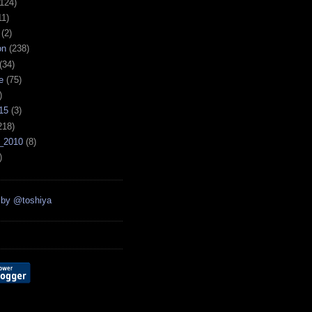
124)
11)
(2)
on
(238)
(34)
e
(75)
)
15
(3)
218)
_2010
(8)
)
 by @toshiya