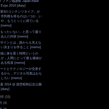
V ファン感謝祭 Japan Adult
Expo 2014 [diary]
「第3のコンテンツタイプ」が
市民権を得るのはいつか…い
や，もうとっくに得ている
[memo]
「もったいない」と思って盛り
込んだ内容 [memo]
デザインとは，誰からも見えな
い決まりを作ること [memo]
勉強に身を置く時間というの
が，人間にとって最も価値が
ある投資 [memo]
アートとテクノロジーが交差す
るから，デジタル写真はおも
しろい [memo]
葉 2014 @ 国営昭和記念公園
[diary]
0月
(
15
)
月
(
4
)