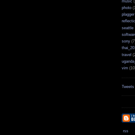
music
(
photo
(
plagger
reflecti
seattle
softwar
sony
(7
thai_20
travel
(
uganda
vim
(10
Tweets
rss