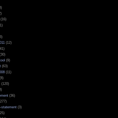
3)
)
(16)
1)
3)
011
(12)
41)
(30)
tool
(9)
t
(63)
008
(11)
(8)
k
(120)
3)
ement
(36)
277)
n-statement
(3)
25)