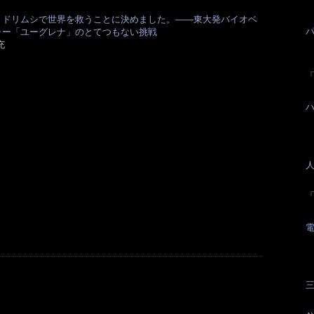
ミドリムシで世界を救うことに決めました。――東大発バイオベ
ャー「ユーグレナ」のとてつもない挑戦
充
ハ
三