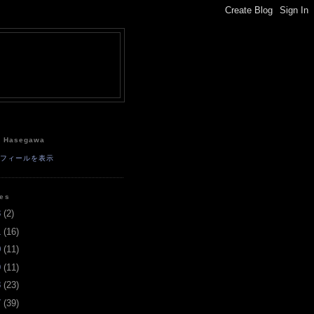
e
a Hasegawa
ロフィールを表示
ves
3
(
2
)
1
(
16
)
0
(
11
)
9
(
11
)
8
(
23
)
7
(
39
)