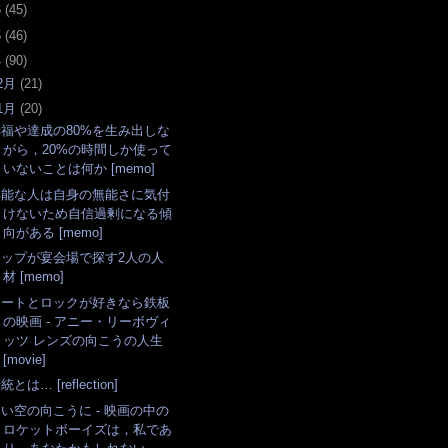
6
(
45
)
5
(
46
)
4
(
90
)
2月
(
21
)
1月
(
20
)
幸福や達成の80%を生み出しな
がら，20%の時間しか使って
いないことは何か [memo]
無能な人は自身の無能さに気付
けないため自信過剰になる傾
向がある [memo]
トップが宴会場で探す2人の人
材 [memo]
アートとロックが好きなら鉄板
の映画 - アニー・リーボヴィ
ッツ レンズの向こうの人生
[movie]
統とは… [reflection]
い空の向こうに - 映画の中の
ロケットボーイズは，私であ