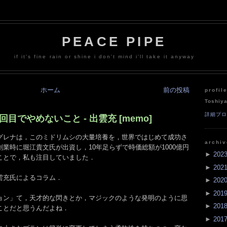
PEACE PIPE
if it's fine rain or shine i don't mind i'll take it anyway
ホーム
前の投稿
profil
Toshiy
詳細プ
目でやめないこと - 出雲充 [memo]
グレナは，このミドリムシの大量培養を，世界ではじめて成功さ
archi
業時に堀江貴文氏が出資し，10年足らずで時価総額が1000億円
►
202
ことで，私も注目していました．
►
202
雲充氏によるコラム．
►
202
►
201
ョン」て，天才的な閃きとか，マジックのような発明のように思
►
201
ことだと思うんだよね．
►
201