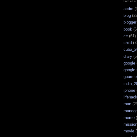
labels
acdm
(
blog
(22
blogger
book
(6
ce
(61)
child
(7
cuba_2
diary
(5
google
google-
gourme
india_2
iphone
lifehac
mac
(2
manag
memo
(
missio
movie
(