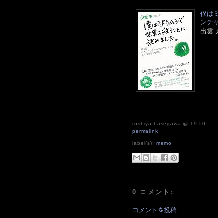
僕は
ンチ
出雲 
toshiya hasegawa
@ 19:50
permalink
label(s):
memo
0 コメント:
コメントを投稿