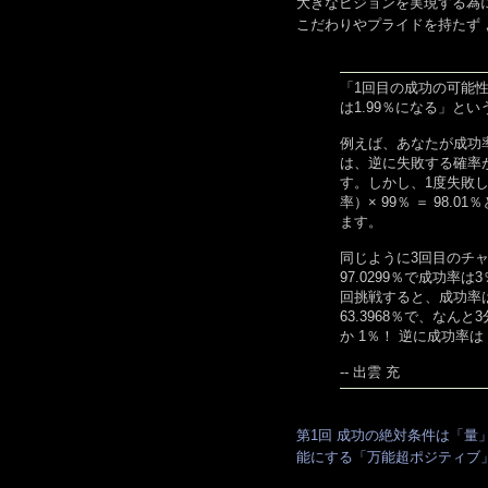
大きなビジョンを実現する為
こだわりやプライドを持たず
「1回目の成功の可能
は1.99％になる」と
例えば、あなたが成功
は、逆に失敗する確率
す。しかし、1度失敗し
率）× 99％ ＝ 98
ます。
同じように3回目のチャレ
97.0299％で成功
回挑戦すると、成功率は3
63.3968％で、なん
か 1％！ 逆に成功率は
-- 出雲 充
第1回 成功の絶対条件は「
能にする「万能超ポジティブ