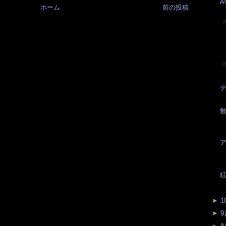
A
ホーム
前の投稿
紅
►
1
►
9