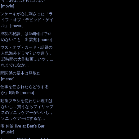
り，あなたかもしれない
[movie]
パンケーキが心に刺さった「ラ
イフ・オブ・デビッド・ゲイ
ル」 [movie]
「成功の秘訣」は458回目でや
めないこと - 出雲充 [memo]
ウス・オブ・カード - 話題の
人気海外ドラマ? いや違う，
13時間の大作映画…いや，こ
れまでになか...
人間関係の基本は尊敬だ
[memo]
「仕事を任されたらどうする
か」8箇条 [memo]
電動歯ブラシを使わない理由は
ないし，買うならフィリップ
スのソニッケアーがいいし，
ソニッケアーにするな...
宅 伸治 live at Ben's Bar
[music]