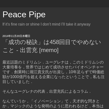
Peace Pipe
If it's fine rain or shine I don't mind I'll take it anyway
2014年11月20日木曜日
「成功の秘訣」は458回目でやめない
こと - 出雲充 [memo]
最近話題のミドリムシ．ユーグレナは，このミドリムシの
大量培養を，世界ではじめて成功させたバイオベンチャー
です．創業時に堀江貴文氏が出資し，10年足らずで時価総
額が1000億円を超える企業になったということで，私も注
目していました．
そんなユーグレナの代表，出雲充氏によるコラム．
なんていうか，「イノベーション」て，天才的な閃きと
か，マジックのような発明のように思われるけど，本当は