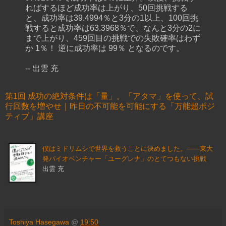
ればするほど成功率は上がり、50回挑戦する
と、成功率は39.4994％と3分の1以上、100回挑
戦すると成功率は63.3968％で、なんと3分の2に
まで上がり、459回目の挑戦での失敗確率はわず
か 1％！ 逆に成功率は 99％ となるのです。
-- 出雲 充
第1回 成功の絶対条件は「量」。「アタマ」を使って、試
行回数を増やせ｜昨日の不可能を可能にする「万能超ポジ
ティブ」講座
僕はミドリムシで世界を救うことに決めました。――東大
発バイオベンチャー「ユーグレナ」のとてつもない挑戦
出雲 充
Toshiya Hasegawa
@
19:50