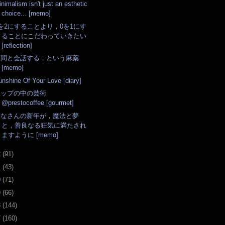
nimalism isn't just an esthetic
choice... [memo]
を2にすることより，0を1にす
ることにこだわっていきたい
[reflection]
人間と会話する，という麻薬
[memo]
unshine Of Your Love [diary]
カップの中の芸術
@prestocoffee [gourmet]
みなさんの新年が，魔法と夢
と，善良なる狂気に満たされ
ますように [memo]
2
(
91
)
1
(
43
)
0
(
71
)
9
(
66
)
8
(
144
)
7
(
160
)