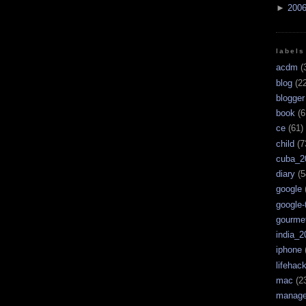
►
200
labels
acdm
(
blog
(22
blogger
book
(6
ce
(61)
child
(7
cuba_2
diary
(5
google
google-
gourme
india_2
iphone
lifehac
mac
(2
manag