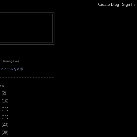
e
a Hasegawa
ロフィールを表示
ves
3
(
2
)
1
(
16
)
0
(
11
)
9
(
11
)
8
(
23
)
7
(
39
)