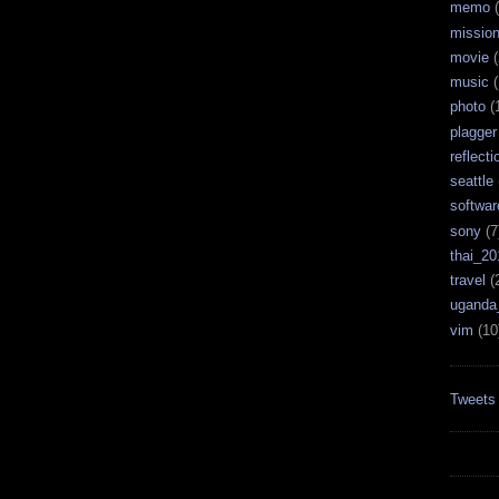
memo
(
missio
movie
(
music
(
photo
(
plagger
reflecti
seattle
softwar
sony
(7
thai_20
travel
(
uganda
vim
(10
Tweets