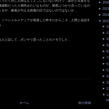
まったく同じ人間なんてどこにもいないわけで，誰かと言葉をも
►
201
価値観だったり個性みたいなものが，都度ぶつかり合っているの
►
201
たるや，麻薬が与える刺激の比ではないのではないか．
►
201
，ソーシャルメディアが発達した昨今だからこそ，人間と会話す
▼
201
う．
►
1
►
1
►
1
友人と話して，ボンヤリ思ったことのメモでした．
►
9
►
8
►
7
►
6
►
5
►
4
►
3
►
2
▼
1
H
ホーム
前の投稿