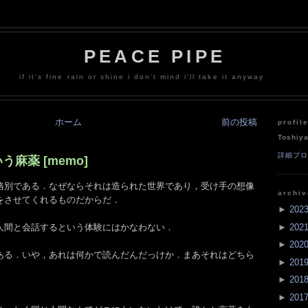
PEACE PIPE
if it's fine rain or shine i don't mind i'll take it anyway
ホーム
前の投稿
profil
Toshiy
詳細プ
麻薬 [memo]
格別である．なぜならそれは造られた世界であり，受け手の想像
archi
をさせてくれるものだからだ．
►
202
►
202
人間と会話するという体験にはかなわない．
►
202
ある．いや，あれは何かで読んだんだっけか．まあそれはどちら
►
201
►
201
►
201