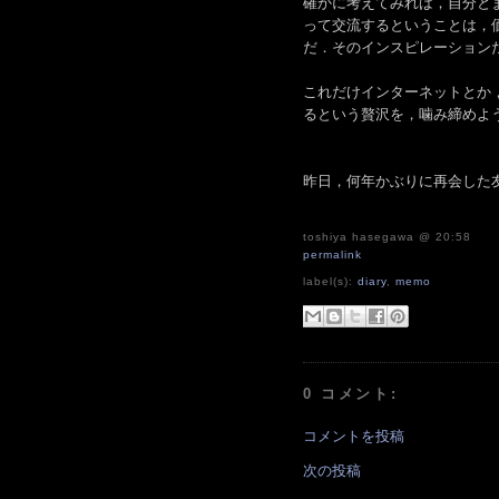
確かに考えてみれば，自分と
って交流するということは，
だ．そのインスピレーション
これだけインターネットとか
るという贅沢を，噛み締めよ
昨日，何年かぶりに再会した
toshiya hasegawa
@ 20:58
permalink
label(s):
diary
,
memo
0 コメント:
コメントを投稿
次の投稿