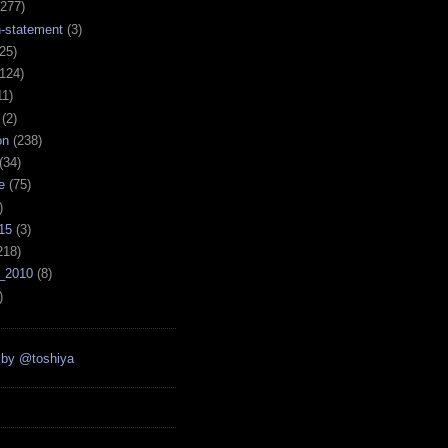
277)
n-statement
(3)
25)
124)
11)
(2)
on
(238)
(34)
e
(75)
)
15
(3)
218)
_2010
(8)
)
 by @toshiya