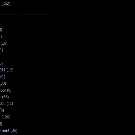
6
(
252
)
3)
)
(16)
1)
3)
011
(12)
41)
(30)
tool
(9)
t
(63)
008
(11)
(8)
k
(120)
3)
ement
(36)