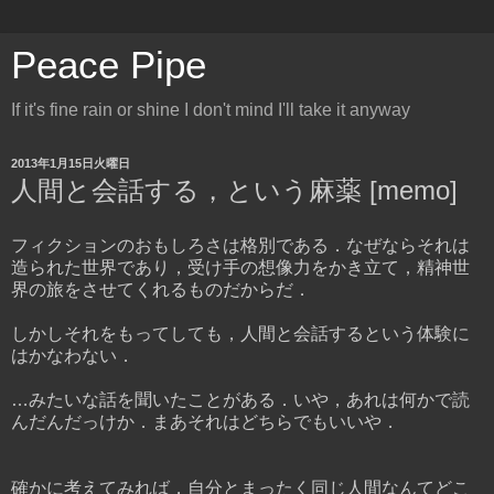
Peace Pipe
If it's fine rain or shine I don't mind I'll take it anyway
2013年1月15日火曜日
人間と会話する，という麻薬 [memo]
フィクションのおもしろさは格別である．なぜならそれは
造られた世界であり，受け手の想像力をかき立て，精神世
界の旅をさせてくれるものだからだ．
しかしそれをもってしても，人間と会話するという体験に
はかなわない．
…みたいな話を聞いたことがある．いや，あれは何かで読
んだんだっけか．まあそれはどちらでもいいや．
確かに考えてみれば，自分とまったく同じ人間なんてどこ