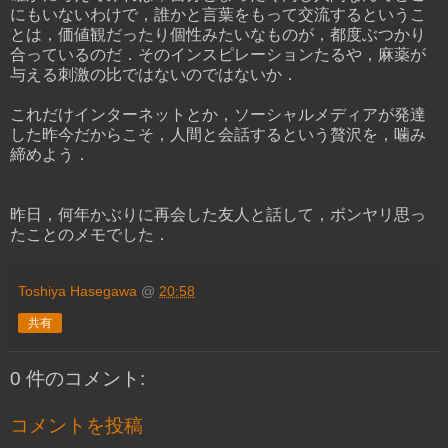
にもいないわけで，誰かと言葉をもって交流するというこ
とは，価値観だったり個性みたいなものが，都度ぶつかり
合っているのだ．そのインスピレーションたるや，麻薬が
与える刺激の比ではないのではないか．
これだけインターネットとか，ソーシャルメディアが発達
した昨今だからこそ，人間と会話するという贅沢を，噛み
締めよう．
昨日，何年かぶりに再会した友人と話して，ボンヤリ思っ
たことのメモでした．
Toshiya Hasegawa
@
20:58
共有
0 件のコメント:
コメントを投稿