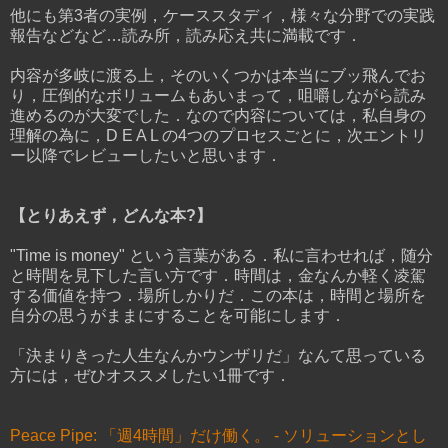
他にも第3者の実例，ケーススタディ，様々な分野での実践
報告などなど…読み所，読み応え共に満載です．
内容が多岐に渡る上，そのいくつかは本当にブッ飛んでお
り，圧倒的なボリュームもあいまって，咀嚼しながら読み
進めるのが大変でした．なので内容については，私自身の
理解の為に，D E A L の4つのプロセスごとに，次エントリ
ー以降でレビューしたいと思います．
【とりあえず，どんな本?】
"Time is money" という言葉がある．私に言わせれば，随分
と時間を見下した言い方です．時間は，金なんか軽く凌駕
する価値を持つ．場所しかりだ．この本は，時間と場所を
自分の思うがままにすることを可能にします．
「決まりきった人生なんかウンザリだ」なんて思っている
方には，ぜひオススメしたい1冊です．
Peace Pipe: 「週4時間」だけ働く。 - ソリューションとし