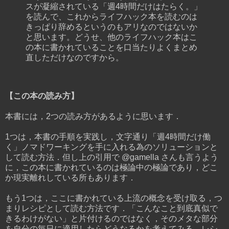
スが凝縮されている「週4時間だけはたらく。」
を読んで、これからライフハック本を読むのは
きっぱり辞めるというのもアリなのではないか
と思います。どうせ、他のライフハック本はこ
の本に書かれていることを口当たりよくまとめ
直しただけなのですから。
【この本の読み方】
本書には，2つの読み方があるように思います．
1つは，本書の手順を実践し，文字通り「週4時間だけ働
く」ノマドワーキングを手に入れる為のソリューションと
して読む方法．但し上の引用で @gamella さんも言うよう
に，この本に書かれているのは極論中の極論であり，どこ
か現実離れしている所もあります．
もう1つは，ここに書かれている上流の概念を受け取る，つ
まりレシピとして読む方法です．「こんなこと到底真似で
きるわけがない」と片付けるのではなく，そのメタな部分
を自分の毎日に適用したらどうなるかを考えてみる．レシ