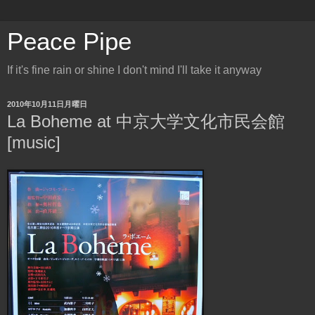
Peace Pipe
If it's fine rain or shine I don't mind I'll take it anyway
2010年10月11日月曜日
La Boheme at 中京大学文化市民会館
[music]