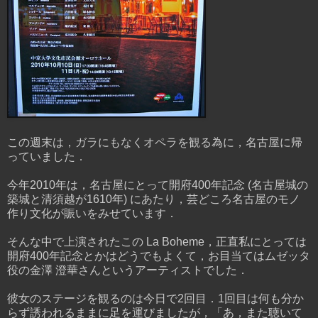
この週末は，ガラにもなくオペラを観る為に，名古屋に帰
っていました．
今年2010年は，名古屋にとって開府400年記念 (名古屋城の
築城と清須越が1610年) にあたり，芸どころ名古屋のモノ
作り文化が賑いをみせています．
そんな中で上演されたこの La Boheme，正直私にとっては
開府400年記念とかはどうでもよくて，お目当てはムゼッタ
役の金澤 澄華さんというアーティストでした．
彼女のステージを観るのは今日で2回目．1回目は何も分か
らず誘われるままに足を運びましたが，「あ，また聴いて