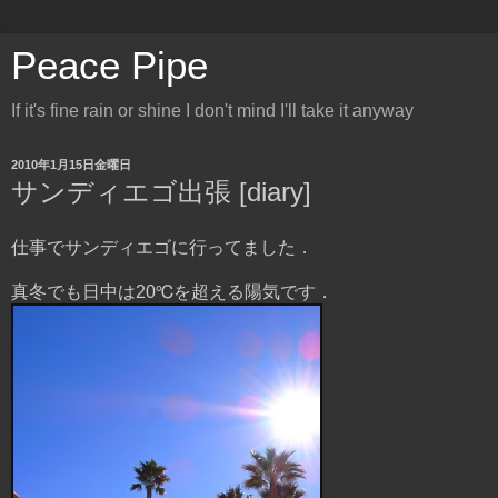
Peace Pipe
If it's fine rain or shine I don't mind I'll take it anyway
2010年1月15日金曜日
サンディエゴ出張 [diary]
仕事でサンディエゴに行ってました．
真冬でも日中は20℃を超える陽気です．