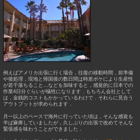
例えばアメリカ出張に行く場合，往復の移動時間，前準備
や後処理，現地と帰国後の数日間は時差ボケにより生産性
が若干落ちること…などを加味すると，感覚的に日本での
作業4日分ぐらいが犠牲になります．もちろん会社として
は，金銭的コストもかかっているわけで．それらに見合う
アウトプットが求められます．
月一以上のペースで海外に行っていた頃は，そんな感覚も
半ば麻痺していましたが，久しぶりの出張で改めてそんな
緊張感を味わうことができました．