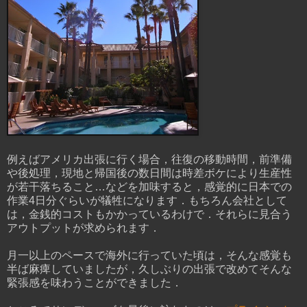
例えばアメリカ出張に行く場合，往復の移動時間，前準備
や後処理，現地と帰国後の数日間は時差ボケにより生産性
が若干落ちること…などを加味すると，感覚的に日本での
作業4日分ぐらいが犠牲になります．もちろん会社として
は，金銭的コストもかかっているわけで．それらに見合う
アウトプットが求められます．
月一以上のペースで海外に行っていた頃は，そんな感覚も
半ば麻痺していましたが，久しぶりの出張で改めてそんな
緊張感を味わうことができました．