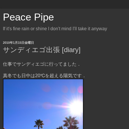
Peace Pipe
If it's fine rain or shine I don't mind I'll take it anyway
2010年1月15日金曜日
サンディエゴ出張 [diary]
仕事でサンディエゴに行ってました．
真冬でも日中は20℃を超える陽気です．