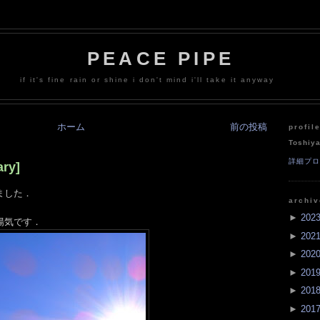
PEACE PIPE
if it's fine rain or shine i don't mind i'll take it anyway
ホーム
前の投稿
profil
Toshiy
詳細プ
ry]
ました．
archi
►
202
陽気です．
►
202
►
202
►
201
►
201
►
201