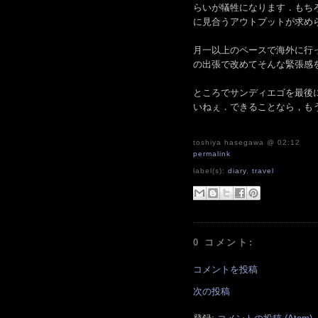
らいが犠牲になります．もち
に見合うアウトプットが求め
月一以上のペースで海外に行
の出張で改めてそんな緊張感
ところでサンディエゴを最後
いねぇ．できることなら，も
toshiya hasegawa
@ 02:12
permalink
label(s):
diary
,
travel
0 コメント:
コメントを投稿
次の投稿