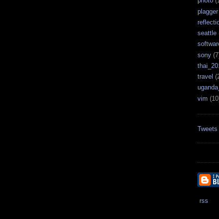
photo
(
plagger
reflecti
seattle
softwar
sony
(7
thai_20
travel
(
uganda
vim
(10
Tweets
rss