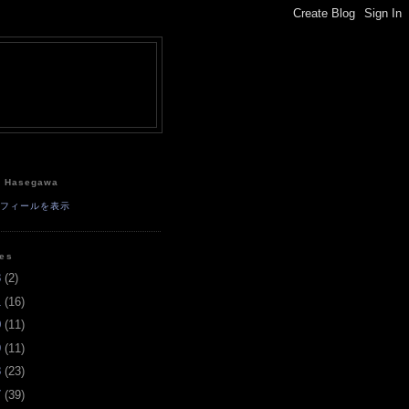
e
a Hasegawa
ロフィールを表示
ves
3
(
2
)
1
(
16
)
0
(
11
)
9
(
11
)
8
(
23
)
7
(
39
)