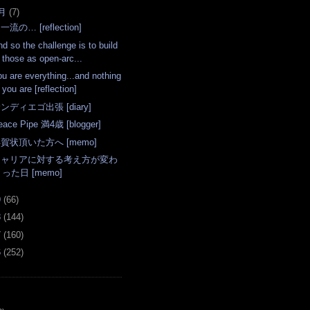
月
(
7
)
一流の… [reflection]
d so the challenge is to build
those as open-arc...
ou are everything...and nothing
you are [reflection]
ンディエゴ出張 [diary]
eace Pipe 満4歳 [blogger]
賀状頂いた方へ [memo]
キャリアに対する考え方が変わ
った日 [memo]
9
(
66
)
8
(
144
)
7
(
160
)
6
(
252
)