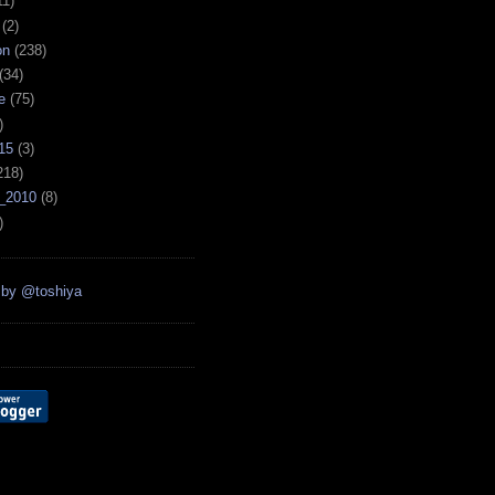
11)
(2)
on
(238)
(34)
e
(75)
)
15
(3)
218)
_2010
(8)
)
 by @toshiya