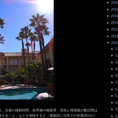
►
201
►
201
►
201
►
201
►
201
►
201
▼
201
►
1
►
1
►
1
►
9
►
8
►
7
►
6
►
5
►
4
►
3
合，往復の移動時間，前準備や後処理，現地と帰国後の数日間は
落ちること…などを加味すると，感覚的に日本での作業4日分ぐ
►
2