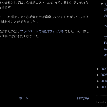
ろん会社としては，金銭的コストもかかっているわけで．それら
▼
1
られます．
超
An
っていた頃は，そんな感覚も半ば麻痺していましたが，久しぶり
を味わうことができました．
Y
に訪れたのは，
プライベートで遊びに行った時
でした．んー懐し
う仕事では行きたくなかった…
サ
P
年
►
200
►
200
►
200
►
200
ホーム
前の投稿
labels