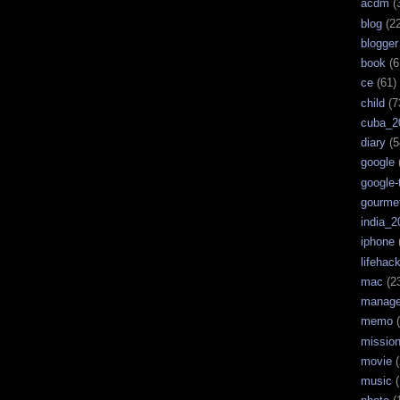
acdm
(
blog
(22
blogger
book
(6
ce
(61)
child
(7
cuba_2
diary
(5
google
google-
gourme
india_2
iphone
lifehac
mac
(2
manag
memo
(
missio
movie
(
music
(