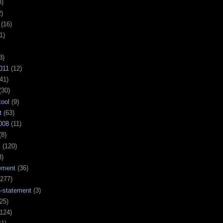
3)
)
(16)
1)
3)
011
(12)
41)
(30)
tool
(9)
t
(63)
008
(11)
(8)
k
(120)
3)
ement
(36)
277)
n-statement
(3)
25)
124)