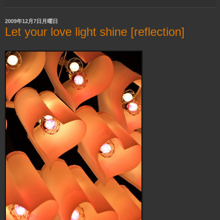
2009年12月7日月曜日
Let your love light shine [reflection]