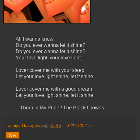
All I wanna know
Do you ever wanna let it shine?
Do you ever wanna let it shine?
Your love light, your love light...
Lover cover me with your sleep
Let your love light shine, let it shine
Lover cover me with a good dream
Let your love light shine, let it shine
-- Thorn In My Pride / The Black Crowes
Toshiya Hasegawa
@
23:46
0 件のコメント:
共有