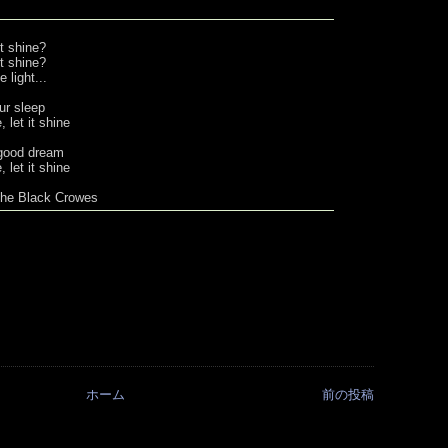
t shine?
t shine?
 light...
ur sleep
, let it shine
 good dream
, let it shine
 The Black Crowes
ホーム
前の投稿