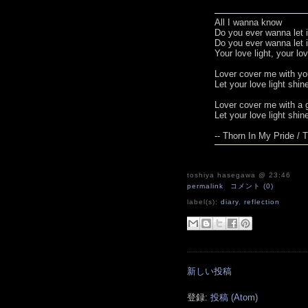
All I wanna know
Do you ever wanna let i
Do you ever wanna let i
Your love light, your love
Lover cover me with yo
Let your love light shine
Lover cover me with a
Let your love light shine
-- Thorn In My Pride /
toshiya hasegawa
@ 23:46
permalink
コメント (0)
label(s):
diary
,
reflection
新しい投稿
登録:
投稿 (Atom)