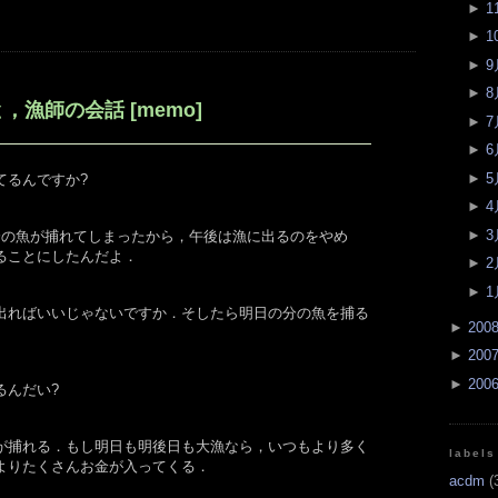
►
1
►
1
►
9
►
8
漁師の会話 [memo]
►
7
►
6
►
5
てるんですか?
►
4
►
3
分の魚が捕れてしまったから，午後は漁に出るのをやめ
ることにしたんだよ．
►
2
►
1
出ればいいじゃないですか．そしたら明日の分の魚を捕る
►
200
►
200
►
200
るんだい?
が捕れる．もし明日も明後日も大漁なら，いつもより多く
labels
よりたくさんお金が入ってくる．
acdm
(