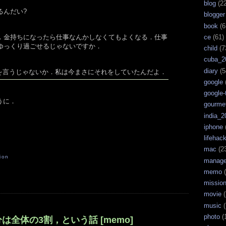
blog
(22
るんだい?
blogger
book
(6
ce
(61)
．金持ちになったら仕事なんかしなくてもよくなる．仕事
ゆっくり過ごせるじゃないですか．
child
(7
cuba_2
diary
(5
とを言うじゃないか．私は今まさにそれをしていたんだよ．
google
google-
うに．
gourme
india_2
iphone
lifehac
mac
(2
tion
manag
memo
(
missio
movie
(
music
(
photo
(
全体の3割，という話 [memo]