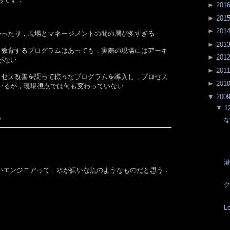
►
201
►
201
►
201
多かったり，現場とマネージメントの間の層が多すぎる
►
201
成・教育するプログラムはあっても，実際の現場にはアーキ
►
201
がない
►
201
プロセス改善を謌って様々なプログラムを導入し，プロセス
►
201
いるが，現場視点では何も変わっていない
▼
200
▼
1
?
いエンジニアって，水が嫌いな魚のようなものだと思う．
Le