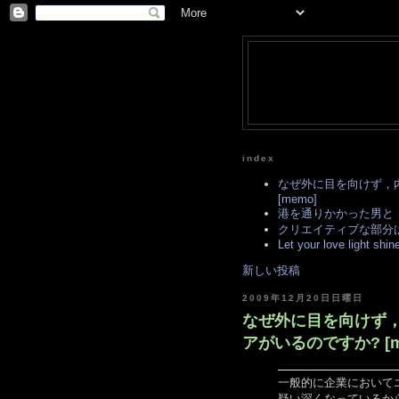
index
なぜ外に目を向けず，
[memo]
港を通りかかった男と，漁
クリエイティブな部分は全
Let your love light shine
新しい投稿
2009年12月20日日曜日
なぜ外に目を向けず
アがいるのですか? [m
一般的に企業において
疑い深くなっているか