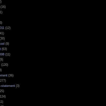
)
(16)
1)
3)
011
(12)
41)
(30)
tool
(9)
t
(63)
008
(11)
(8)
k
(120)
3)
ement
(36)
277)
n-statement
(3)
25)
124)
11)