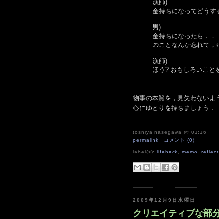
漁師)
金持ちになってどうす
男)
金持ちになったら．．
のことなんか忘れて，
漁師)
ほう? おもしろいこ
物事の本質を，見失わないよ
心にゆとりを持ちましょう．
toshiya hasegawa
@ 01:16
permalink
コメント (0)
label(s):
lifehack
,
memo
,
reflec
2009年12月9日水曜日
クリエイティブな部分は