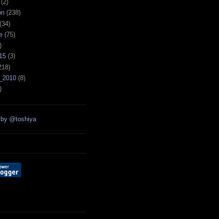
(2)
on
(238)
(34)
e
(75)
)
15
(3)
218)
_2010
(8)
)
 by @toshiya