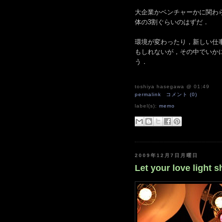
大企業かベンチャーかに関わ
体の3割ぐらいのはずだ．
環境が変わったり，新しい仕
もしれないが，その中でいか
う．
toshiya hasegawa
@ 01:49
permalink
コメント (0)
label(s):
memo
2009年12月7日月曜日
Let your love light s