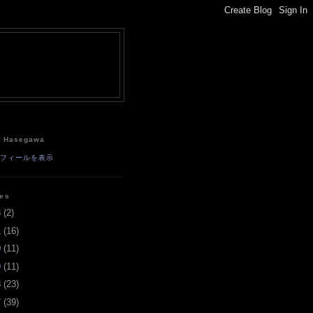
e
a Hasegawa
ロフィールを表示
ves
3
(
2
)
1
(
16
)
0
(
11
)
9
(
11
)
8
(
23
)
7
(
39
)