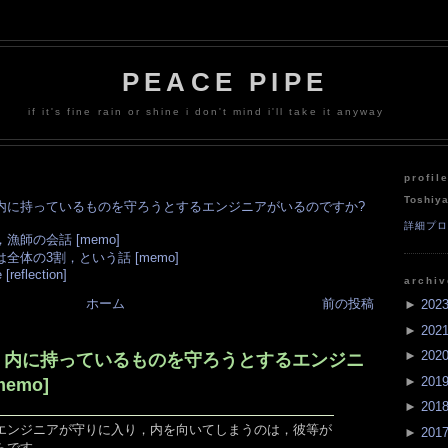
PEACE PIPE
if it's fine rain or shine i don't mind i'll take it anyway
profil
Toshiy
内に持っているものを守ろうとするエンジニアがいるのですか?
詳細プ
師の会話 [memo]
体の3割，という話 [memo]
 [reflection]
archi
ホーム
前の投稿
►
202
►
202
►
202
，内に持っているものを守ろうとするエンジニ
►
201
emo]
►
201
エンジニアが守りに入り，内を向いてしまうのは，彼等が
►
201
らです．