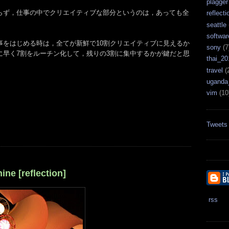
plagger
らず，仕事の中でクリエイティブな部分というのは，あっても全
reflecti
seattle
softwar
事をはじめる時は，全てが新鮮で10割クリエイティブに見えるか
sony
(7
に早く7割をルーチン化して，残りの3割に集中するかが鍵だと思
thai_20
travel
(
uganda
vim
(10
Tweets
hine [reflection]
rss