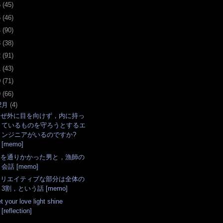
6
(
45
)
5
(
46
)
4
(
90
)
3
(
38
)
2
(
91
)
1
(
43
)
0
(
71
)
9
(
66
)
2月
(
4
)
なぜ外に目を向けず，内に持っ
ているものを守ろうとするエ
ンジニアがいるのですか?
[memo]
港を通りかかった男と，漁師の
会話 [memo]
クリエイティブな部分は全体の
3割，という話 [memo]
t your love light shine
[reflection]