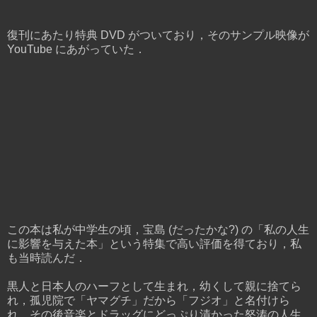
復刊にあたり特典 DVD がついており，そのサンプル映像が
YouTube にあがっていた．
この本は私が中学生の頃，宝島 (だったかな?) の「私の人生
に影響を与えた本」という特集で高い評価を得ており，私
も当時読んだ．
黒人と日本人のハーフとして生まれ，幼くして親に捨てら
れ，孤児院で「ヤマグチ」だから「フジオ」と名付けら
れ，その後音楽とドラッグにどっぷり漬かった怒涛の人生