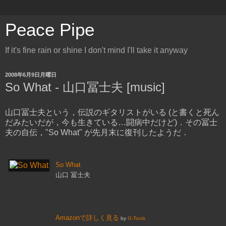
Peace Pipe
If it's fine rain or shine I don't mind I'll take it anyway
2008年6月9日月曜日
So What - 山口冨士夫 [music]
山口冨士夫という，伝説のギタリストがいる (と書くと死ん
だみたいだが，今も生きている…闘病中だけど)．その冨士
夫の自伝，"So What" が先月末に復刊したようだ．
So What
山口 冨士夫
Amazonで詳しく見る
by
G-Tools