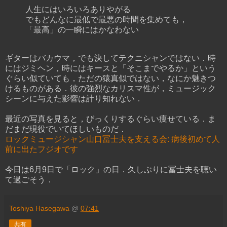
人生にはいろいろありやがる
でもどんなに最低で最悪の時間を集めても，
「最高」の一瞬にはかなわない
ギターはバカウマ，でも決してテクニシャンではない．時
にはジミヘン，時にはキースと「そこまでやるか」という
ぐらい似ていても，ただの猿真似ではない，なにか魅きつ
けるものがある．彼の強烈なカリスマ性が，ミュージック
シーンに与えた影響は計り知れない．
最近の写真を見ると，びっくりするぐらい痩せている．ま
だまだ現役でいてほしいものだ．
ロックミュージシャン山口冨士夫を支える会: 病後初めて人
前に出たフジオです
今日は6月9日で「ロック」の日．久しぶりに冨士夫を聴い
て過ごそう．
Toshiya Hasegawa
@
07:41
共有