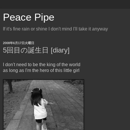
Peace Pipe
If it's fine rain or shine I don't mind I'll take it anyway
2008年6月17日火曜日
5回目の誕生日 [diary]
I don't need to be the king of the world
as long as I'm the hero of this little girl