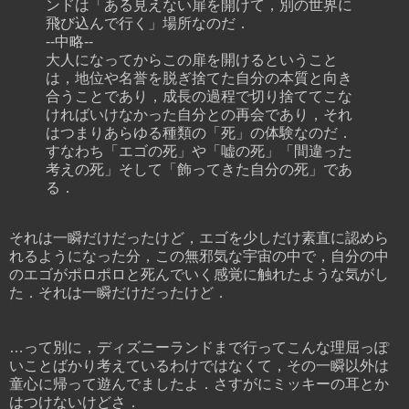
ンドは「ある見えない扉を開けて，別の世界に
飛び込んで行く」場所なのだ．
--中略--
大人になってからこの扉を開けるということ
は，地位や名誉を脱ぎ捨てた自分の本質と向き
合うことであり，成長の過程で切り捨ててこな
ければいけなかった自分との再会であり，それ
はつまりあらゆる種類の「死」の体験なのだ．
すなわち「エゴの死」や「嘘の死」「間違った
考えの死」そして「飾ってきた自分の死」であ
る．
それは一瞬だけだったけど，エゴを少しだけ素直に認めら
れるようになった分，この無邪気な宇宙の中で，自分の中
のエゴがポロポロと死んでいく感覚に触れたような気がし
た．それは一瞬だけだったけど．
…って別に，ディズニーランドまで行ってこんな理屈っぽ
いことばかり考えているわけではなくて，その一瞬以外は
童心に帰って遊んでましたよ．さすがにミッキーの耳とか
はつけないけどさ．