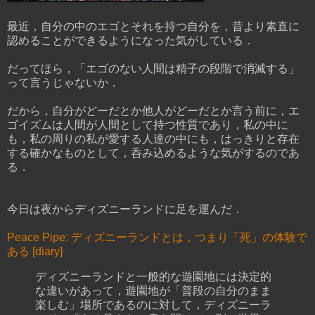
最近，自分の中のエゴとそれを持つ自分を，昔より素直に
認めることができるようになった気がしている．
だってほら，「エゴのない人間は精子の段階で消滅する」
って言うじゃないか．
だから，自分がどーだとか他人がどーだとか言う前に，エ
ゴイズムは人間が人間として持つ性質であり，私の中に
も，私の周りの私が愛する人達の中にも，はっきりと存在
する確かなものとして，呑み込めるような気がするのであ
る．
今日は夜からディズニーランドに足を運んだ．
Peace Pipe: ディズニーランドとは，つまり「死」の体験で
ある [diary]
ディズニーランドと一般的な遊園地には決定的
な違いがあって，遊園地が「普段の自分のまま
楽しむ」場所であるのに対して，ディズニーラ