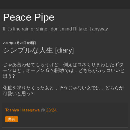
Peace Pipe
If it's fine rain or shine I don't mind I'll take it anyway
2007年11月23日金曜日
シンプルな人生 [diary]
じゃあ言わせてもらうけど，例えばコネくりまわしたギタ
ーソロと，オープン G の開放では，どちらがカッコいいと
思う?
化粧を塗りたくった女と，そうじゃない女では，どちらが
可愛いと思う?
Toshiya Hasegawa
@
23:24
共有