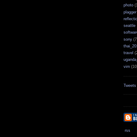
photo
(
plagger
reflecti
seattle
softwar
sony
(7
thai_20
travel
(
uganda
vim
(10
Tweets
rss