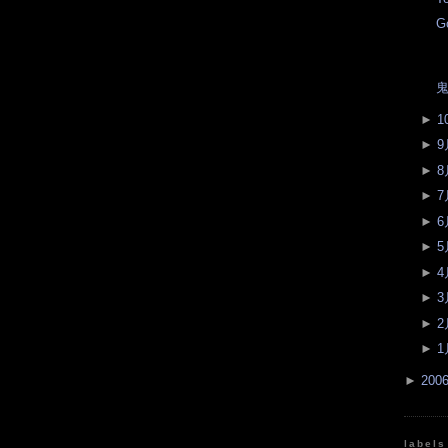
G
鬼
►
1
►
9
►
8
►
7
►
6
►
5
►
4
►
3
►
2
►
1
►
200
labels