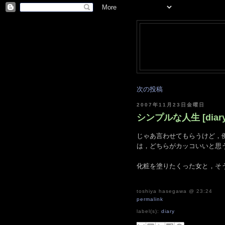
次の投稿
2007年11月23日金曜日
シンプルな人生 [diary
じゃあ言わせてもらうけど，例
は，どちらがカッコいいと思
化粧を塗りたくった女と，そ
toshiya hasegawa
@ 23:24
permalink
label(s):
diary