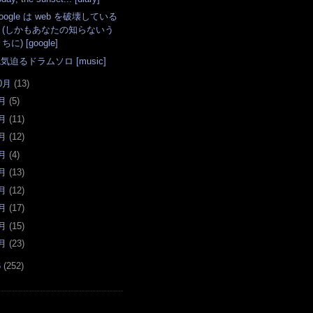
oogle は web を破壊している
(しかもあなたの知らないう
ちに) [google]
気迫るドラムソロ [music]
0月
(
13
)
月
(
5
)
月
(
11
)
月
(
12
)
月
(
4
)
月
(
13
)
月
(
12
)
月
(
17
)
月
(
15
)
月
(
23
)
6
(
252
)