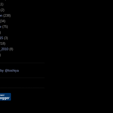
11)
(2)
on
(238)
(34)
e
(75)
)
15
(3)
218)
_2010
(8)
)
 by @toshiya