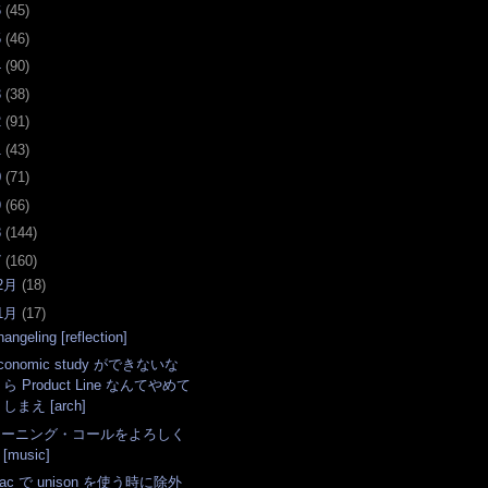
6
(
45
)
5
(
46
)
4
(
90
)
3
(
38
)
2
(
91
)
1
(
43
)
0
(
71
)
9
(
66
)
8
(
144
)
7
(
160
)
2月
(
18
)
1月
(
17
)
angeling [reflection]
conomic study ができないな
ら Product Line なんてやめて
しまえ [arch]
モーニング・コールをよろしく
[music]
ac で unison を使う時に除外