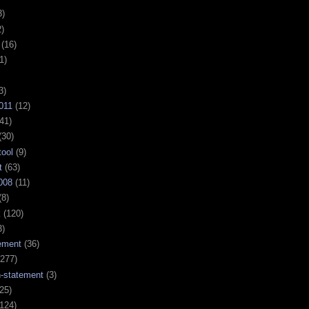
3)
)
(16)
1)
3)
011
(12)
41)
(30)
tool
(9)
t
(63)
008
(11)
(8)
k
(120)
3)
ement
(36)
277)
n-statement
(3)
25)
124)