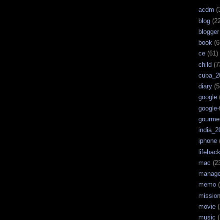
acdm
(
blog
(22
blogger
book
(6
ce
(61)
child
(7
cuba_2
diary
(5
google
google-
gourme
india_2
iphone
lifehac
mac
(2
manag
memo
(
missio
movie
(
music
(