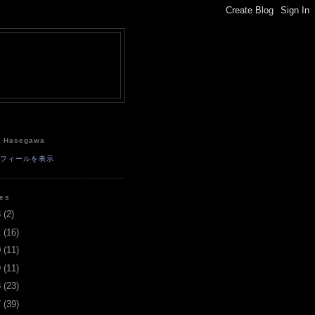
e
a Hasegawa
ロフィールを表示
ves
3
(
2
)
1
(
16
)
0
(
11
)
9
(
11
)
8
(
23
)
7
(
39
)