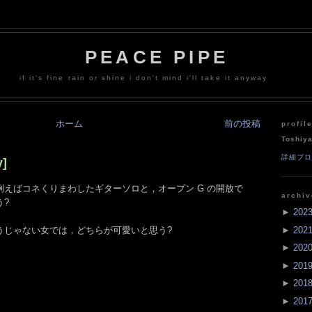
PEACE PIPE
if it's fine rain or shine i don't mind i'll take it anyway
ホーム
前の投稿
profil
Toshiy
詳細プ
]
えばコネくりまわしたギターソロと，オープン G の開放で
archi
う?
►
202
►
202
うじゃない女では，どちらが可愛いと思う?
►
202
►
201
►
201
►
201