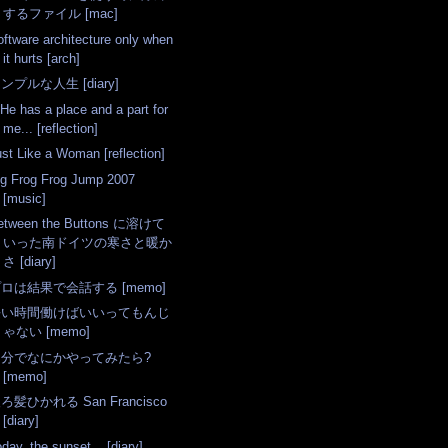
するファイル [mac]
oftware architecture only when
it hurts [arch]
ンプルな人生 [diary]
 He has a place and a part for
me... [reflection]
ust Like a Woman [reflection]
ig Frog Frog Jump 2007
[music]
etween the Buttons に溶けて
いった南ドイツの寒さと暖か
さ [diary]
ロは結果で会話する [memo]
長い時間働けばいいってもんじ
ゃない [memo]
自分でなにかやってみたら?
[memo]
ろ髪ひかれる San Francisco
[diary]
day, the sunset... [diary]