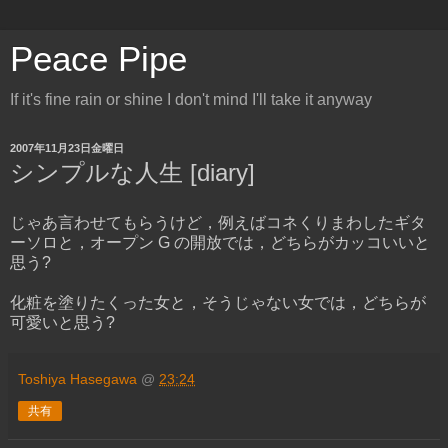
Peace Pipe
If it's fine rain or shine I don't mind I'll take it anyway
2007年11月23日金曜日
シンプルな人生 [diary]
じゃあ言わせてもらうけど，例えばコネくりまわしたギタ
ーソロと，オープン G の開放では，どちらがカッコいいと
思う?
化粧を塗りたくった女と，そうじゃない女では，どちらが
可愛いと思う?
Toshiya Hasegawa
@
23:24
共有