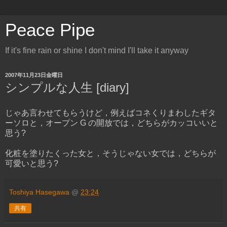
Peace Pipe
If it's fine rain or shine I don't mind I'll take it anyway
2007年11月23日金曜日
シンプルな人生 [diary]
じゃあ言わせてもらうけど，例えばコネくりまわしたギタ
ーソロと，オープン G の開放では，どちらがカッコいいと
思う?
化粧を塗りたくった女と，そうじゃない女では，どちらが
可愛いと思う?
Toshiya Hasegawa
@
23:24
共有