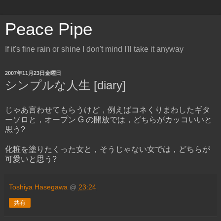
Peace Pipe
If it's fine rain or shine I don't mind I'll take it anyway
2007年11月23日金曜日
シンプルな人生 [diary]
じゃあ言わせてもらうけど，例えばコネくりまわしたギタ
ーソロと，オープン G の開放では，どちらがカッコいいと
思う?
化粧を塗りたくった女と，そうじゃない女では，どちらが
可愛いと思う?
Toshiya Hasegawa
@
23:24
共有