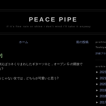
PEACE PIPE
if it's fine rain or shine i don't mind i'll take it anyway
ホーム
前の投稿
profil
Toshiy
詳細プ
]
えばコネくりまわしたギターソロと，オープン G の開放で
archi
う?
►
202
►
202
うじゃない女では，どちらが可愛いと思う?
►
202
►
201
►
201
►
201