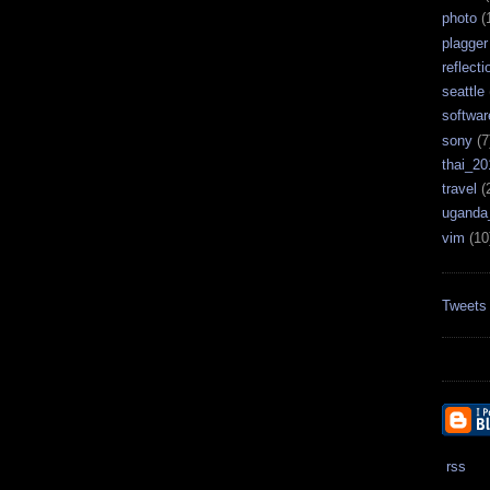
photo
(
plagger
reflecti
seattle
softwar
sony
(7
thai_20
travel
(
uganda
vim
(10
Tweets
rss