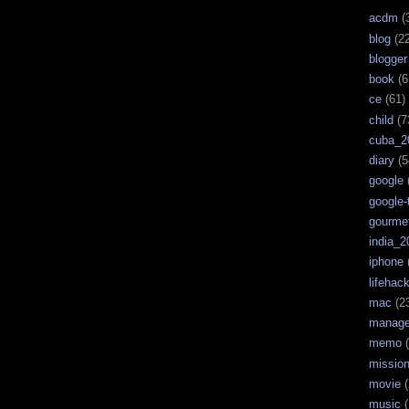
acdm
(
blog
(22
blogger
book
(6
ce
(61)
child
(7
cuba_2
diary
(5
google
google-
gourme
india_2
iphone
lifehac
mac
(2
manag
memo
(
missio
movie
(
music
(