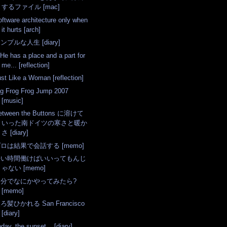
するファイル [mac]
oftware architecture only when
it hurts [arch]
ンプルな人生 [diary]
 He has a place and a part for
me... [reflection]
ust Like a Woman [reflection]
ig Frog Frog Jump 2007
[music]
etween the Buttons に溶けて
いった南ドイツの寒さと暖か
さ [diary]
ロは結果で会話する [memo]
長い時間働けばいいってもんじ
ゃない [memo]
自分でなにかやってみたら?
[memo]
ろ髪ひかれる San Francisco
[diary]
day, the sunset... [diary]