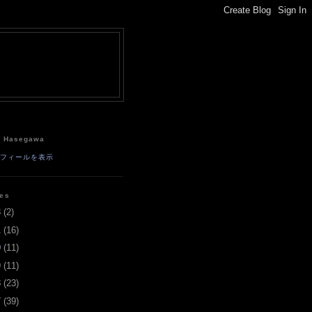
e
a Hasegawa
ロフィールを表示
ves
3
(
2
)
1
(
16
)
0
(
11
)
9
(
11
)
8
(
23
)
7
(
39
)