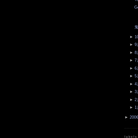
G
鬼
►
1
►
9
►
8
►
7
►
6
►
5
►
4
►
3
►
2
►
1
►
200
labels