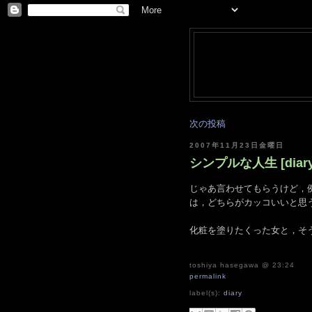
次の投稿
2007年11月23日金曜日
シンプルな人生 [diary
じゃあ言わせてもらうけど，例
は，どちらがカッコいいと思
化粧を塗りたくった女と，そ
toshiya hasegawa
@ 23:24
permalink
label(s):
diary