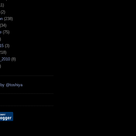
11)
(2)
on
(238)
(34)
e
(75)
)
15
(3)
218)
_2010
(8)
)
 by @toshiya