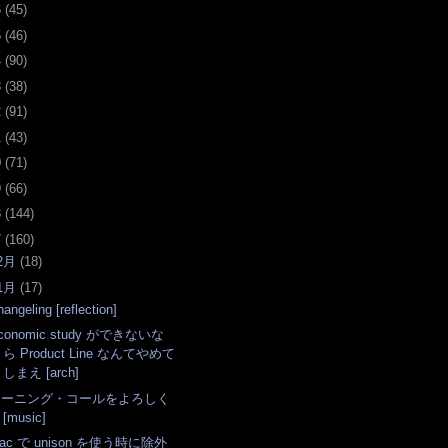
6
(
45
)
5
(
46
)
4
(
90
)
3
(
38
)
2
(
91
)
1
(
43
)
0
(
71
)
9
(
66
)
8
(
144
)
7
(
160
)
2月
(
18
)
1月
(
17
)
angeling [reflection]
conomic study ができないな
ら Product Line なんてやめて
しまえ [arch]
モーニング・コールをよろしく
[music]
ac で unison を使う時に除外