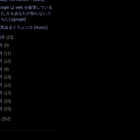
oogle は web を破壊している
(しかもあなたの知らないう
ちに) [google]
気迫るドラムソロ [music]
0月
(
13
)
月
(
5
)
月
(
11
)
月
(
12
)
月
(
4
)
月
(
13
)
月
(
12
)
月
(
17
)
月
(
15
)
月
(
23
)
6
(
252
)