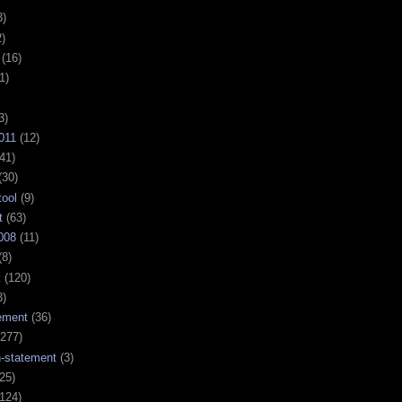
3)
)
(16)
1)
3)
011
(12)
41)
(30)
tool
(9)
t
(63)
008
(11)
(8)
k
(120)
3)
ement
(36)
277)
n-statement
(3)
25)
124)