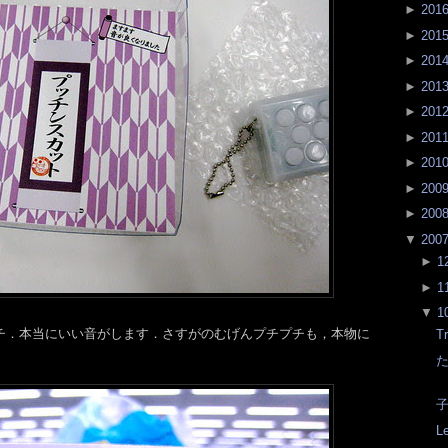
►
201
►
201
►
201
►
201
►
201
►
201
►
201
►
200
►
200
▼
200
►
1
►
1
▼
1
チ．本当にいい音がします．さすがのむげんプチプチも，本物に
Tr
子
Le