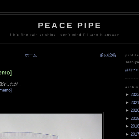
PEACE PIPE
if it's fine rain or shine i don't mind i'll take it anyway
ホーム
前の投稿
profil
Toshiy
詳細プ
mo]
紹介したが，
archi
memo]
►
202
►
202
►
202
►
201
►
201
►
201