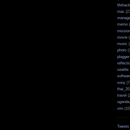
lifehac
mac
(2
manag
memo
(
missio
movie
(
music
(
photo
(
plagger
reflecti
seattle
softwar
sony
(7
thai_20
travel
(
uganda
vim
(10
Tweets