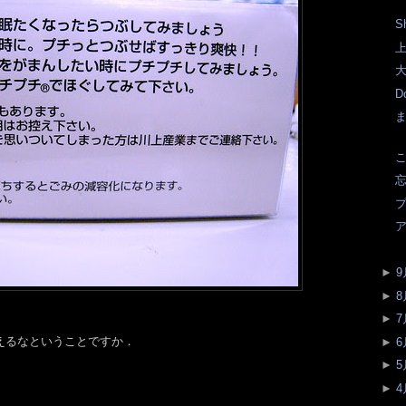
Sh
上
大
Do
こ
忘
プ
►
9
►
8
►
7
えるなということですか．
►
6
►
5
►
4