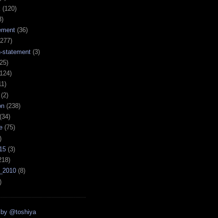
k
(120)
3)
ement
(36)
277)
n-statement
(3)
25)
124)
11)
(2)
on
(238)
(34)
e
(75)
)
15
(3)
218)
_2010
(8)
)
 by @toshiya