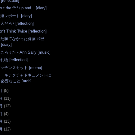
[reflection]
ut the f*** up and... [diary]
海レポート [diary]
人だろ? [reflection]
n't Think Twice [reflection]
また勝てなかった斉藤 和巳
[diary]
ころうた - Ann Sally [music]
れ物 [reflection]
ッチンスカット [memo]
アーキテクチャドキュメントに
必要なこと [arch]
月
(
5
)
月
(
11
)
月
(
12
)
月
(
4
)
月
(
13
)
月
(
12
)