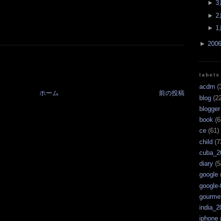
►
3
►
2
►
1
►
200
labels
acdm
(
ホーム
前の投稿
blog
(22
blogger
book
(6
ce
(61)
child
(7
cuba_2
diary
(5
google
google-
gourme
india_2
iphone