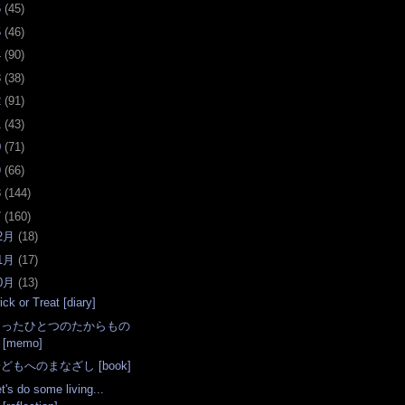
6
(
45
)
5
(
46
)
4
(
90
)
3
(
38
)
2
(
91
)
1
(
43
)
0
(
71
)
9
(
66
)
8
(
144
)
7
(
160
)
2月
(
18
)
1月
(
17
)
0月
(
13
)
ick or Treat [diary]
たったひとつのたからもの
[memo]
どもへのまなざし [book]
t's do some living...