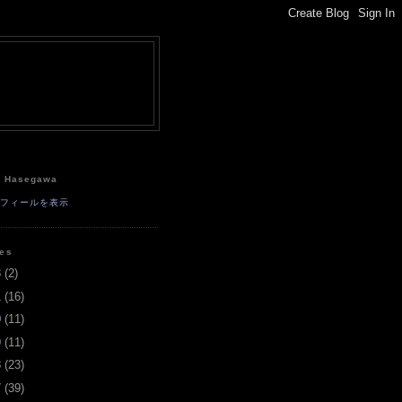
e
a Hasegawa
ロフィールを表示
ves
3
(
2
)
1
(
16
)
0
(
11
)
9
(
11
)
8
(
23
)
7
(
39
)