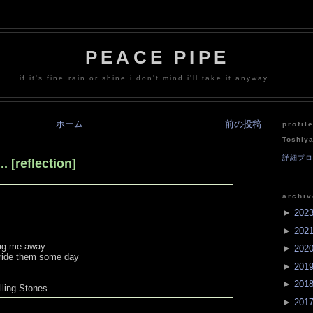
PEACE PIPE
if it's fine rain or shine i don't mind i'll take it anyway
ホーム
前の投稿
profil
Toshiy
詳細プ
. [reflection]
archi
►
202
►
202
rag me away
►
202
l ride them some day
►
201
►
201
lling Stones
►
201