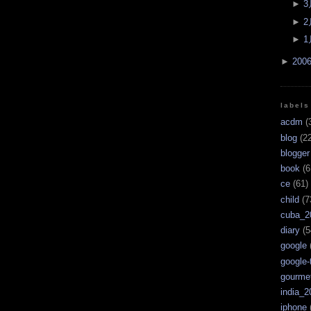
►
3
►
2
►
1
►
200
labels
acdm
(
blog
(22
blogger
book
(6
ce
(61)
child
(7
cuba_2
diary
(5
google
google-
gourme
india_2
iphone