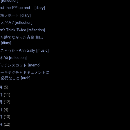
[reflection]
ut the f*** up and... [diary]
海レポート [diary]
人だろ? [reflection]
n't Think Twice [reflection]
また勝てなかった斉藤 和巳
[diary]
ころうた - Ann Sally [music]
れ物 [reflection]
ッチンスカット [memo]
アーキテクチャドキュメントに
必要なこと [arch]
月
(
5
)
月
(
11
)
月
(
12
)
月
(
4
)
月
(
13
)
月
(
12
)