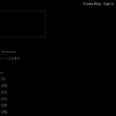
e
a Hasegawa
ロフィールを表示
ves
3
(
2
)
1
(
16
)
0
(
11
)
9
(
11
)
8
(
23
)
7
(
39
)