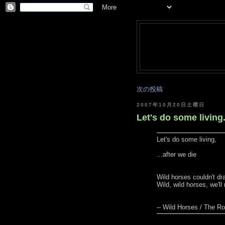
次の投稿
2007年10月20日土曜日
Let's do some living..
Let's do some living,
...after we die
Wild horses couldn't d
Wild, wild horses, we'l
-- Wild Horses / The Ro