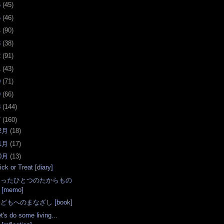
6
(
45
)
5
(
46
)
4
(
90
)
3
(
38
)
2
(
91
)
1
(
43
)
0
(
71
)
9
(
66
)
8
(
144
)
7
(
160
)
2月
(
18
)
1月
(
17
)
0月
(
13
)
ick or Treat [diary]
たったひとつのたからもの
[memo]
どもへのまなざし [book]
t's do some living...