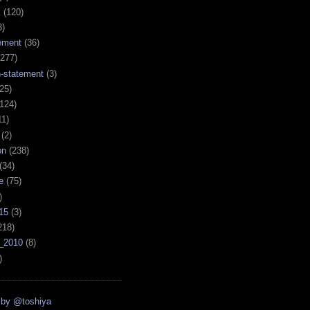
k
(120)
3)
ement
(36)
277)
n-statement
(3)
25)
124)
11)
(2)
on
(238)
(34)
e
(75)
)
15
(3)
218)
_2010
(8)
)
 by @toshiya