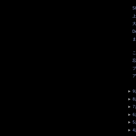
Sh
上
大
Do
こ
忘
プ
►
9
►
8
►
7
►
6
►
5
►
4