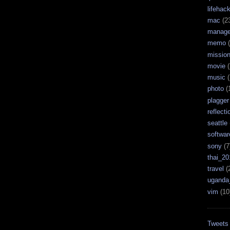
lifehac
mac
(2
manag
memo
(
missio
movie
(
music
(
photo
(
plagger
reflecti
seattle
softwar
sony
(7
thai_20
travel
(
uganda
vim
(10
Tweets