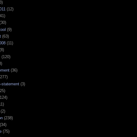
3)
011
(12)
41)
(30)
tool
(9)
t
(63)
008
(11)
(8)
k
(120)
3)
ement
(36)
277)
n-statement
(3)
25)
124)
11)
(2)
on
(238)
(34)
e
(75)