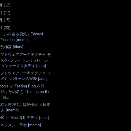
月
(
12
)
月
(
17
)
月
(
15
)
月
(
23
)
ールを破る勇気 - Edward
Yourdon [memo]
勢神宮 [diary]
ソフトウェアアーキテクチャ そ
の8 - フライトシミュレーシ
ョンケーススタディ [arch]
ソフトウェアアーキテクチャ そ
の7 - パターンの実際 [arch]
oogle が Testing Blog を開
始，その名も "Testing on the
Toi...
本人志 第1回監督作品 大日本
人 [memo]
HK に Mac 専用モデル [mac]
ネジメント革命 [memo]