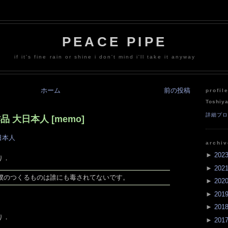
PEACE PIPE
if it's fine rain or shine i don't mind i'll take it anyway
ホーム
前の投稿
profil
Toshiy
詳細プ
 大日本人 [memo]
日本人
archi
►
202
り．
►
202
僕のつくるものは誰にも毒されてないです。
►
202
►
201
►
201
り．
►
201