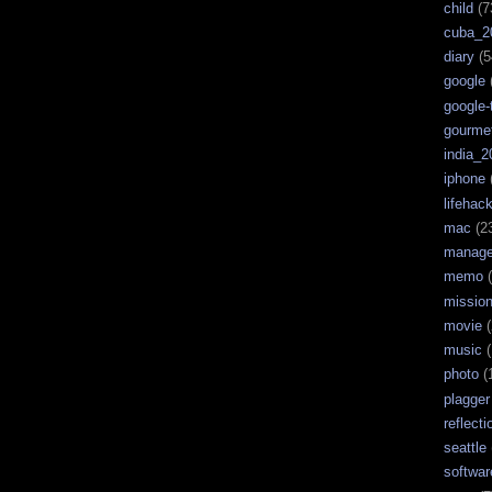
child
(7
cuba_2
diary
(5
google
google-
gourme
india_2
iphone
lifehac
mac
(2
manag
memo
(
missio
movie
(
music
(
photo
(
plagger
reflecti
seattle
softwar