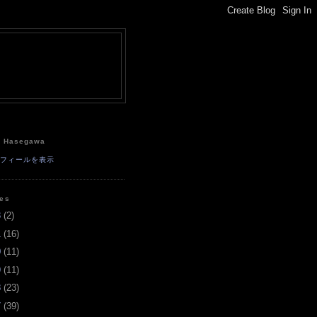
e
a Hasegawa
ロフィールを表示
ves
3
(
2
)
1
(
16
)
0
(
11
)
9
(
11
)
8
(
23
)
7
(
39
)