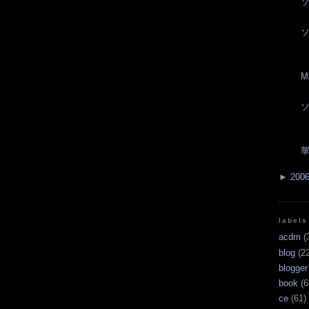
M
華
►
200
labels
acdm
(
blog
(22
blogger
book
(6
ce
(61)