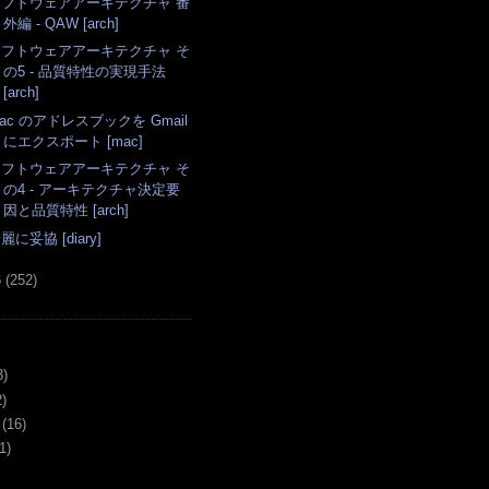
ソフトウェアアーキテクチャ 番
外編 - QAW [arch]
ソフトウェアアーキテクチャ そ
の5 - 品質特性の実現手法
[arch]
ac のアドレスブックを Gmail
にエクスポート [mac]
ソフトウェアアーキテクチャ そ
の4 - アーキテクチャ決定要
因と品質特性 [arch]
麗に妥協 [diary]
6
(
252
)
3)
)
(16)
1)