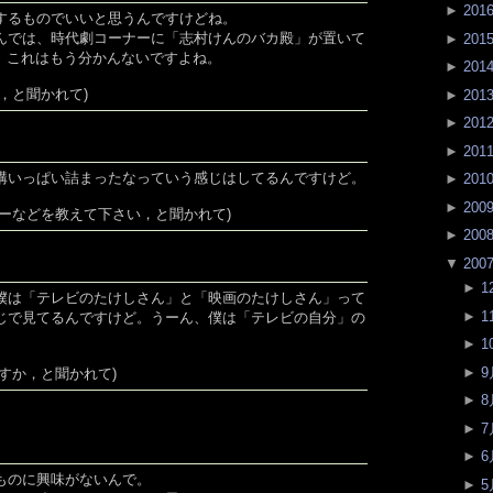
►
201
するものでいいと思うんですけどね。
んでは、時代劇コーナーに「志村けんのバカ殿」が置いて
►
201
)、これはもう分かんないですよね。
►
201
，と聞かれて)
►
201
►
201
►
201
構いっぱい詰まったなっていう感じはしてるんですけど。
►
201
►
200
ーなどを教えて下さい，と聞かれて)
►
200
▼
200
►
1
僕は「テレビのたけしさん」と「映画のたけしさん」って
►
1
じで見てるんですけど。うーん、僕は「テレビの自分」の
。
►
1
►
9
すか，と聞かれて)
►
8
►
7
►
6
ものに興味がないんで。
►
5