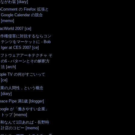
ながわ翁 [diary]
oComment の Firefox 拡張と
Google Calendar の競合
[memo]
acWorld 2007 [ce]
著作権侵害に対抗するならコン
テンツをマーケットに - Bob
Iger at CES 2007 [ce]
ソフトウェアアーキテクチャ そ
の6 - パターンとその解釈方
法 [arch]
pple TV の何がすごいって
[ce]
企業の人間性，という概念
[diary]
eace Pipe 満1歳 [blogger]
oogle が「働きやすい企業」
トップ [memo]
和なんて1日あれば - 長野時
計店のコピー [memo]