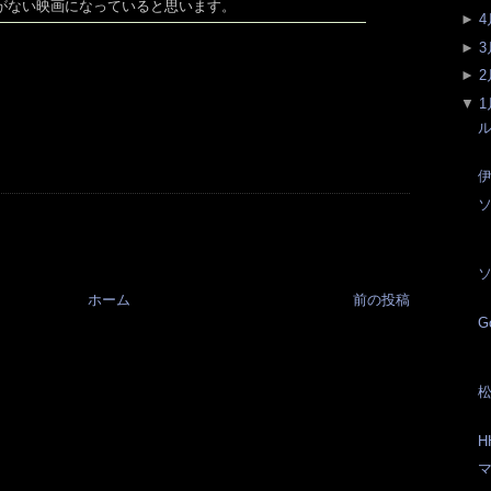
がない映画になっていると思います。
►
4
►
3
►
2
▼
1
ル
伊
ホーム
前の投稿
G
松
H
マ