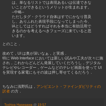
は、単なるリストでは表現あるいは伝達できな
いことができるというメリットが生まれます。
--中略--
ただしタグ・クラウド自体はすでにかなり普及
し、ありふれた表現手段になってしまった今、
IAとしてはどうすればそれを本当に有効活用で
きるのかを考えるべきフェーズに来ていると思
います。
とのこと．
改めて，UI は奥が深いなぁ，と実感．
特に Web Interface においては新しい試みや工夫が次々に施
され，これからどんどん発展していくだろうし，デジタル
テレビやレコーダー，ゲームなどのテレビ画面を使って UI
を実現する家電にもその波は押し寄せてくるだろう．
ちなみに浅野氏は，
アンビエント・ファインダビリティの
訳者
の方．
Toshiya Hasegawa
@
19:57