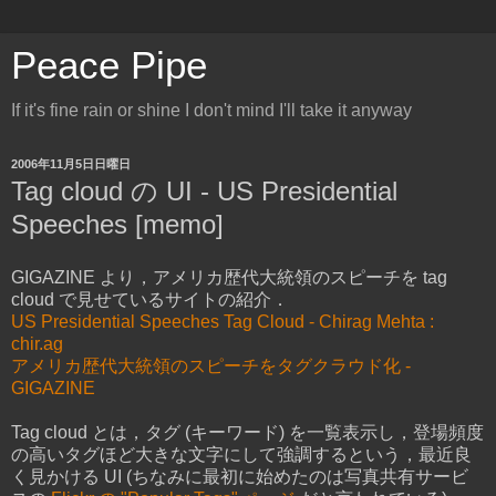
Peace Pipe
If it's fine rain or shine I don't mind I'll take it anyway
2006年11月5日日曜日
Tag cloud の UI - US Presidential
Speeches [memo]
GIGAZINE より，アメリカ歴代大統領のスピーチを tag
cloud で見せているサイトの紹介．
US Presidential Speeches Tag Cloud - Chirag Mehta :
chir.ag
アメリカ歴代大統領のスピーチをタグクラウド化 -
GIGAZINE
Tag cloud とは，タグ (キーワード) を一覧表示し，登場頻度
の高いタグほど大きな文字にして強調するという，最近良
く見かける UI (ちなみに最初に始めたのは写真共有サービ