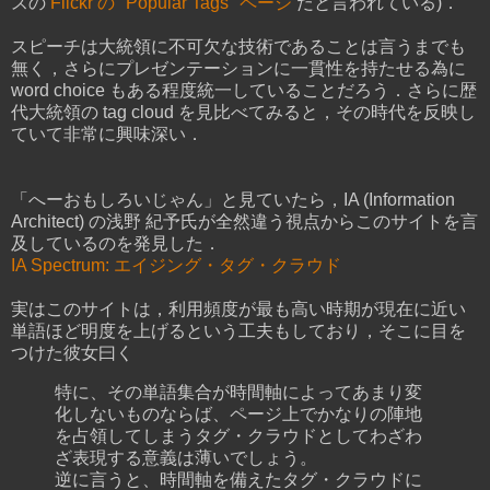
スの
Flickr の "Popular Tags" ページ
だと言われている)．
スピーチは大統領に不可欠な技術であることは言うまでも
無く，さらにプレゼンテーションに一貫性を持たせる為に
word choice もある程度統一していることだろう．さらに歴
代大統領の tag cloud を見比べてみると，その時代を反映し
ていて非常に興味深い．
「へーおもしろいじゃん」と見ていたら，IA (Information
Architect) の浅野 紀予氏が全然違う視点からこのサイトを言
及しているのを発見した．
IA Spectrum: エイジング・タグ・クラウド
実はこのサイトは，利用頻度が最も高い時期が現在に近い
単語ほど明度を上げるという工夫もしており，そこに目を
つけた彼女曰く
特に、その単語集合が時間軸によってあまり変
化しないものならば、ページ上でかなりの陣地
を占領してしまうタグ・クラウドとしてわざわ
ざ表現する意義は薄いでしょう。
逆に言うと、時間軸を備えたタグ・クラウドに