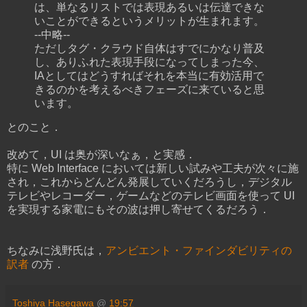
は、単なるリストでは表現あるいは伝達できな
いことができるというメリットが生まれます。
--中略--
ただしタグ・クラウド自体はすでにかなり普及
し、ありふれた表現手段になってしまった今、
IAとしてはどうすればそれを本当に有効活用で
きるのかを考えるべきフェーズに来ていると思
います。
とのこと．
改めて，UI は奥が深いなぁ，と実感．
特に Web Interface においては新しい試みや工夫が次々に施
され，これからどんどん発展していくだろうし，デジタル
テレビやレコーダー，ゲームなどのテレビ画面を使って UI
を実現する家電にもその波は押し寄せてくるだろう．
ちなみに浅野氏は，
アンビエント・ファインダビリティの
訳者
の方．
Toshiya Hasegawa
@
19:57